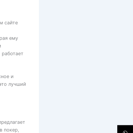
м сайте
рая ему
и
 работает
сное и
это лучший
предлагает
в покер,