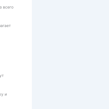
з всего
лагает
ут
ку и