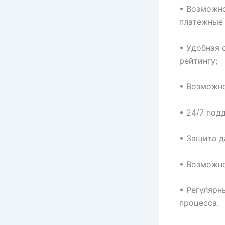
• Возможно
платежные
• Удобная 
рейтингу;
• Возможно
• 24/7 под
• Защита д
• Возможно
• Регулярн
процесса.