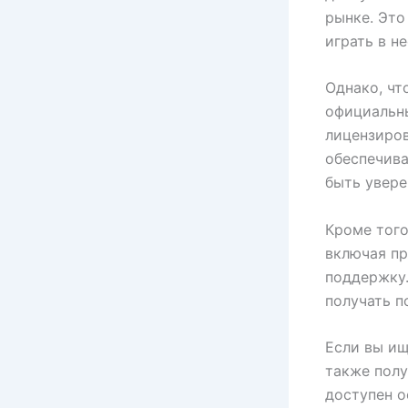
рынке. Это
играть в не
Однако, чт
официальны
лицензиров
обеспечива
быть увере
Кроме того
включая пр
поддержку.
получать п
Если вы ищ
также полу
доступен 