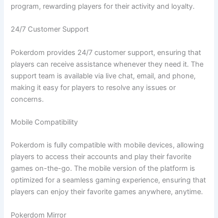
program, rewarding players for their activity and loyalty.
24/7 Customer Support
Pokerdom provides 24/7 customer support, ensuring that
players can receive assistance whenever they need it. The
support team is available via live chat, email, and phone,
making it easy for players to resolve any issues or
concerns.
Mobile Compatibility
Pokerdom is fully compatible with mobile devices, allowing
players to access their accounts and play their favorite
games on-the-go. The mobile version of the platform is
optimized for a seamless gaming experience, ensuring that
players can enjoy their favorite games anywhere, anytime.
Pokerdom Mirror