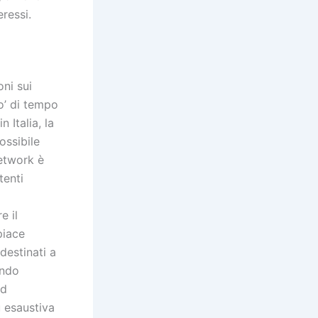
eressi.
oni sui
o’ di tempo
 Italia, la
ossibile
network è
tenti
e il
piace
destinati a
ondo
ad
ù esaustiva