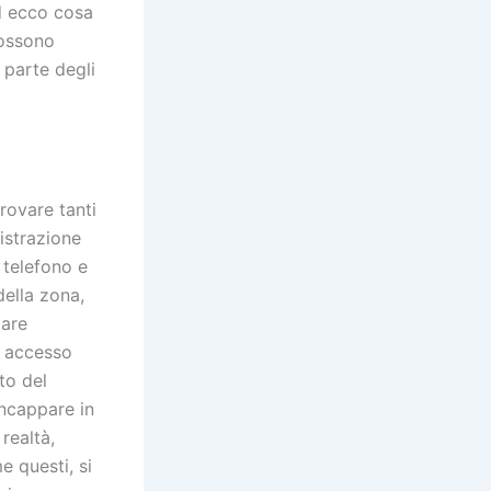
ed ecco cosa
possono
 parte degli
trovare tanti
gistrazione
 telefono e
 della zona,
tare
d accesso
to del
incappare in
realtà,
e questi, si