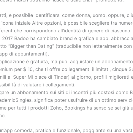
atti, e possibile identificarsi come donna, uomo, oppure, cl
l’icona iniziale Altre opzioni, è possibile scegliere tra nume
ferent che corrispondono all’identità di genere di ciascuno.
l 2017 Badoo ha cambiato brand e grafica e app, abbraccia
to “Bigger than Dating” (traducibile non letteralmente con 
’app di appuntamenti).
applicazione è gratuita, ma puoi acquistare un abbonamento
mium per $ 10, che ti offre collegamenti illimitati, cinque 
mili ai Super Mi piace di Tinder) al giorno, profili migliorati e
sibilità di valutare i collegamenti.
gare un abbonamento sui siti di incontri più costosi come 
demicSingles, significa poter usufruire di un ottimo servizio
e per tutti i prodotti Zoho, Bookings ha senso se sei già u
ho.
 un’app comoda, pratica e funzionale, poggiante su una vast