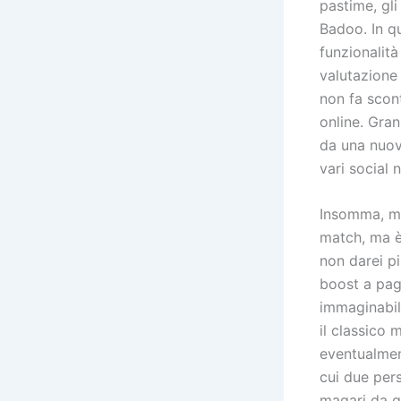
pastime, gli
Badoo. In q
funzionalità
valutazione 
non fa scont
online. Gran
da una nuova
vari social 
Insomma, mi
match, ma è
non darei p
boost a pag
immaginabili
il classico 
eventualment
cui due per
magari da q