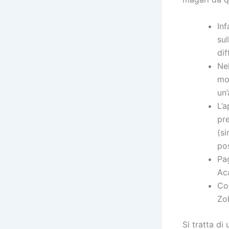
Inf
sul
dif
Ne
mot
un
L’
pre
(si
pos
Pa
Aca
Com
Zo
Si tratta di