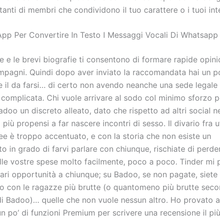
tanti di membri che condividono il tuo carattere o i tuoi int
 App Per Convertire In Testo I Messaggi Vocali Di Whatsapp
e e le brevi biografie ti consentono di formare rapide opini
ompagni. Quindi dopo aver inviato la raccomandata hai un p
 il da farsi… di certo non avendo neanche una sede legale in
 complicata. Chi vuole arrivare al sodo col minimo sforzo p
adoo un discreto alleato, dato che rispetto ad altri social 
i più propensi a far nascere incontri di sesso. Il divario fra u
ee è troppo accentuato, e con la storia che non esiste un
in grado di farvi parlare con chiunque, rischiate di perder
ulle vostre spese molto facilmente, poco a poco. Tinder mi 
ari opportunità a chiunque; su Badoo, se non pagate, siete 
lo con le ragazze più brutte (o quantomeno più brutte sec
 di Badoo)… quelle che non vuole nessun altro. Ho provato 
n po’ di funzioni Premium per scrivere una recensione il pi