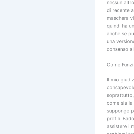
nessun altro
di recente a
maschera vi
quindi ha un
anche se puo
una version
consenso all
Come Funzi
Il mio giud
consapevolez
soprattutto,
come sia la
suppongo pi
profili. Bad
assistere i
problemi te