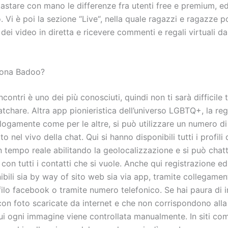
 tastare con mano le differenze fra utenti free e premium, 
 Vi è poi la sezione “Live“, nella quale ragazzi e ragazze 
dei video in diretta e ricevere commenti e regali virtuali da
ona Badoo?
 incontri è uno dei più conosciuti, quindi non ti sarà difficile 
atchare. Altra app pionieristica dell’universo LGBTQ+, la re
logamente come per le altre, si può utilizzare un numero di
to nel vivo della chat. Qui si hanno disponibili tutti i profili
n tempo reale abilitando la geolocalizzazione e si può chat
con tutti i contatti che si vuole. Anche qui registrazione e
bili sia by way of sito web sia via app, tramite collegamen
filo facebook o tramite numero telefonico. Se hai paura di 
i con foto scaricate da internet e che non corrispondono alla 
ui ogni immagine viene controllata manualmente. In siti com