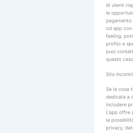
di utenti ri
le opportun
pagamento. 
od app con c
feeling, pot
profilo e s
puoi contatt
questo caso 
Sito Incont
Se la cosa t
dedicata a 
includere pr
L’app offre 
la possibili
privacy, dat