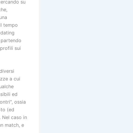
 cercando su
che,
 una
 il tempo
 dating
a partendo
rofili sui
diversi
zze a cui
ualche
ibili ed
ntri“, ossia
oto (ed
. Nel caso in
un match, e