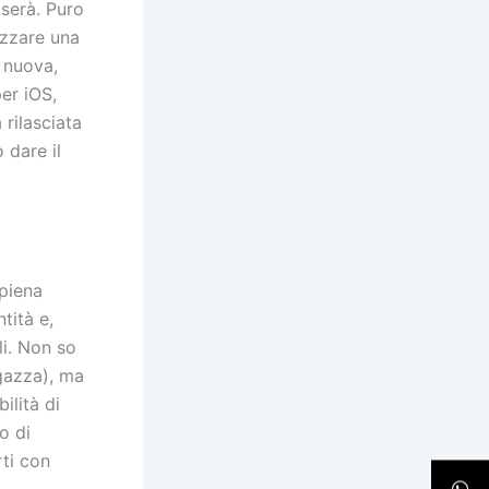
iserà. Puro
izzare una
 nuova,
er iOS,
 rilasciata
 dare il
 piena
tità e,
li. Non so
agazza), ma
ilità di
o di
ti con
a