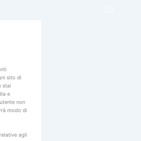
nti
ni sito di
 stai
dia e
 utente non
avrà modo di
elative agli