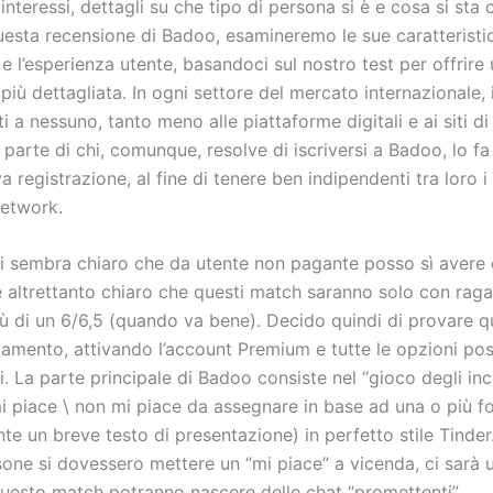
 interessi, dettagli su che tipo di persona si è e cosa si sta
uesta recensione di Badoo, esamineremo le sue caratteristi
 e l’esperienza utente, basandoci sul nostro test per offrire
più dettagliata. In ogni settore del mercato internazionale,
i a nessuno, tanto meno alle piattaforme digitali e ai siti di
 parte di chi, comunque, resolve di iscriversi a Badoo, lo f
 registrazione, al fine di tenere ben indipendenti tra loro i p
network.
 sembra chiaro che da utente non pagante posso sì avere 
 altrettanto chiaro che questi match saranno solo con raga
iù di un 6/6,5 (quando va bene). Decido quindi di provare q
amento, attivando l’account Premium e tutte le opzioni poss
. La parte principale di Badoo consiste nel “gioco degli inco
mi piace \ non mi piace da assegnare in base ad una o più f
e un breve testo di presentazione) in perfetto stile Tinder
sone si dovessero mettere un “mi piace” a vicenda, ci sarà 
uesto match potranno nascere delle chat “promettenti”.