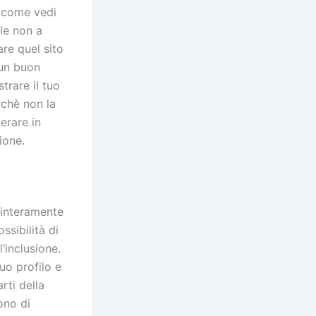
, come vedi
le non a
re quel sito
 un buon
trare il tuo
rchè non la
erare in
ione.
a interamente
sibilità di
’inclusione.
uo profilo e
rti della
ono di