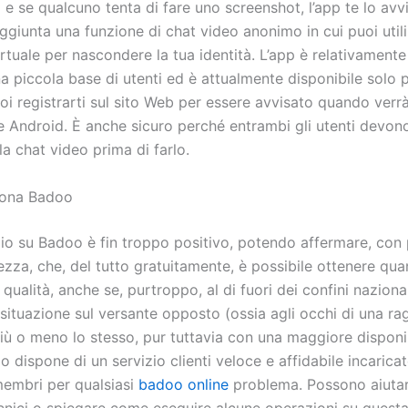
 e se qualcuno tenta di fare uno screenshot, l’app te lo avv
ggiunta una funzione di chat video anonimo in cui puoi util
rtuale per nascondere la tua identità. L’app è relativamente
a piccola base di utenti ed è attualmente disponibile solo p
i registrarti sul sito Web per essere avvisato quando verrà
e Android. È anche sicuro perché entrambi gli utenti devono
a chat video prima di farlo.
ona Badoo
izio su Badoo è fin troppo positivo, potendo affermare, con
za, che, del tutto gratuitamente, è possibile ottenere quan
 qualità, anche se, purtroppo, al di fuori dei confini naziona
 situazione sul versante opposto (ossia agli occhi di una r
ù o meno lo stesso, pur tuttavia con una maggiore disponib
oo dispone di un servizio clienti veloce e affidabile incaricat
 membri per qualsiasi
badoo online
problema. Possono aiutar
cnici o spiegare come eseguire alcune operazioni su quest