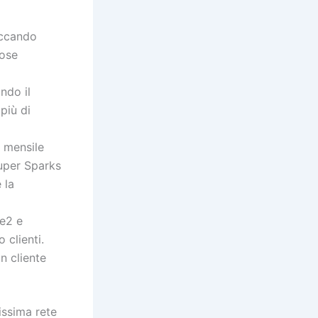
iccando
rose
ndo il
più di
 mensile
Super Sparks
 la
Be2 e
 clienti.
n cliente
issima rete