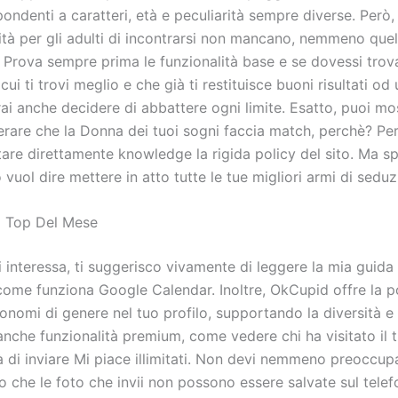
spondenti a caratteri, età e peculiarità sempre diverse. Però
ità per gli adulti di incontrarsi non mancano, nemmeno quel
Prova sempre prima le funzionalità base e se dovessi trova
ui ti trovi meglio e che già ti restituisce buoni risultati od
rai anche decidere di abbattere ogni limite. Esatto, puoi mos
perare che la Donna dei tuoi sogni faccia match, perchè? Pe
are direttamente knowledge la rigida policy del sito. Ma sp
vuol dire mettere in atto tutte le tue migliori armi di seduz
ri Top Del Mese
i interessa, ti suggerisco vivamente di leggere la mia guid
come funziona Google Calendar. Inoltre, OkCupid offre la pos
onomi di genere nel tuo profilo, supportando la diversità e l
anche funzionalità premium, come vedere chi ha visitato il t
tà di inviare Mi piace illimitati. Non devi nemmeno preoccupa
o che le foto che invii non possono essere salvate sul telef