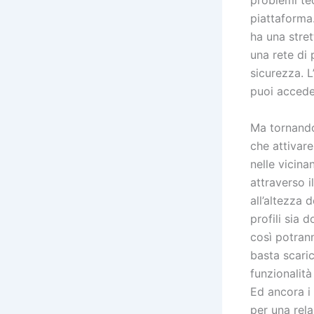
piattaforma.
ha una stre
una rete di 
sicurezza. L
puoi accede
Ma tornando 
che attivar
nelle vicin
attraverso i
all’altezza 
profili sia
così potran
basta scaric
funzionalità
Ed ancora i 
per una rela