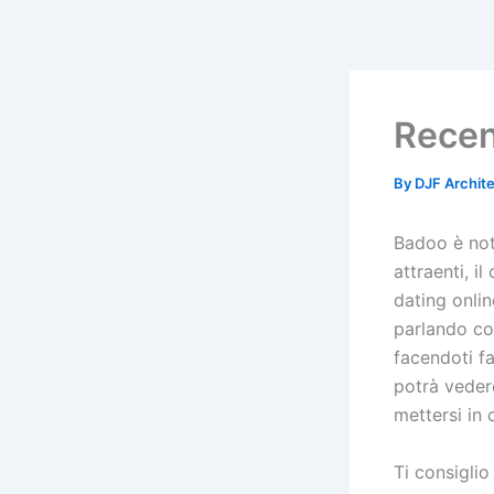
Skip
to
content
Recen
By
DJF Archit
Badoo è not
attraenti, i
dating onlin
parlando co
facendoti fa
potrà veder
mettersi in 
Ti consiglio