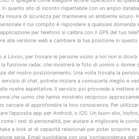
 In quanto sito di incontri rispettabile con un ampio datab
tta misura di sicurezza per mantenere un ambiente sicuro.
personale il cui compito è rispondere a qualsiasi domanda s
’applicazione per telefono si calibra con il GPS del tuo tel
re alla versione web e cambiare la tua posizione in quest
a Lovoo, per trovare le persone vicino a noi non si dovrà f
e la funzione radar, che mostrerà le foto di uomini o donne
anze del nostro posizionamento. Una volta trovata la person
l servizio di chat, potrete iniziare a conoscerla meglio e ve
delle nostre aspettative. Il servizio poi provvede a mettere i
 donna che uomo che hanno mostrato reciproco apprezzame
no cercare di approfondire la loro conoscenza. Per utilizza
are l’apposita app per Android, o iOS. Un buon sito, inoltre,
 come i test di personalità, per aiutare a migliorare le corr
take a look at di capacità relazionali per poter scoprire se
zione seria. Email quotidiane con una ‘corrispondenza del g