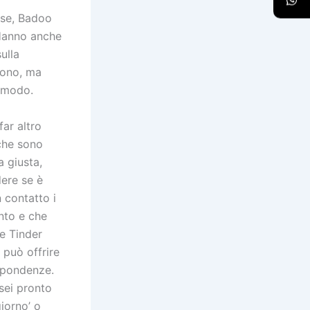
ase, Badoo
 Hanno anche
ulla
efono, ma
o modo.
ar altro
 che sono
a giusta,
dere se è
n contatto i
nto e che
re Tinder
 può offrire
ispondenze.
 sei pronto
iorno’ o