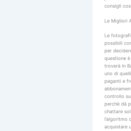
consigli cos
Le Migliori
Le fotografi
possibili c
per decidere
questione è
troverà in B
uno di quell
paganti e fr
abbonamento 
controllo s
perchè dà p
chattare so
l’algoritmo
acquistare u