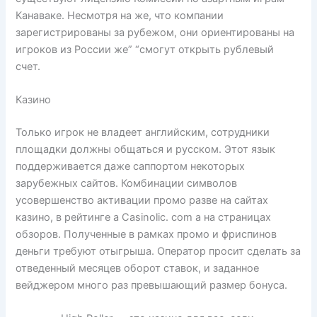
Канаваке. Несмотря на же, что компании
зарегистрированы за рубежом, они ориентированы на
игроков из России же” “смогут открыть рублевый
счет.
Казино
Только игрок не владеет английским, сотрудники
площадки должны общаться и русском. Этот язык
поддерживается даже саппортом некоторых
зарубежных сайтов. Комбинации символов
усовершенство активации промо разве на сайтах
казино, в рейтинге а Casinolic. com а на страницах
обзоров. Полученные в рамках промо и фриспинов
деньги требуют отыгрыша. Оператор просит сделать за
отведенный месяцев оборот ставок, и заданное
вейджером много раз превышающий размер бонуса.