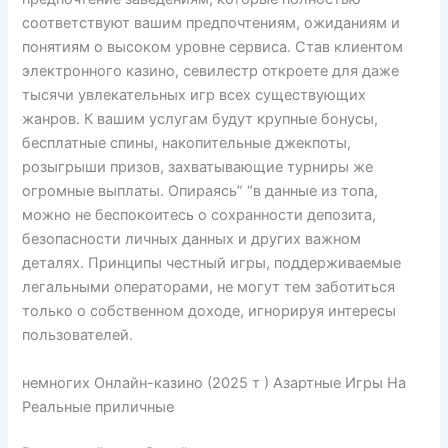
соответствуют вашим предпочтениям, ожиданиям и
понятиям о высоком уровне сервиса. Став клиентом
электронного казино, севилестр откроете для даже
тысячи увлекательных игр всех существующих
жанров. К вашим услугам будут крупные бонусы,
бесплатные спины, накопительные джекпоты,
розыгрыши призов, захватывающие турниры же
огромные выплаты. Опираясь” “в данные из топа,
можно не беспокоитесь о сохранности депозита,
безопасности личных данных и других важном
деталях. Принципы честный игры, поддерживаемые
легальными операторами, не могут тем заботиться
только о собственном доходе, игнорируя интересы
пользователей.
немногих Онлайн-казино (2025 т ) Азартные Игры На
Реальные приличные