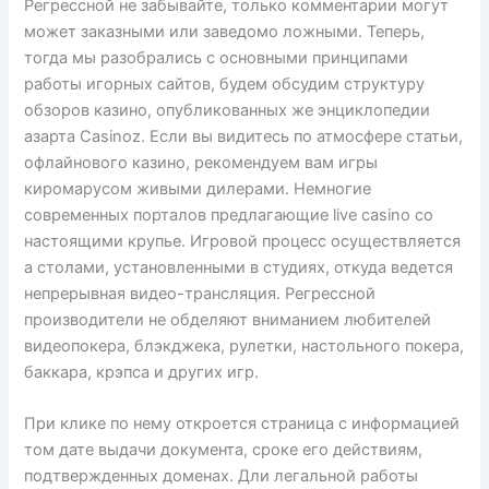
Регрессной не забывайте, только комментарии могут
может заказными или заведомо ложными. Теперь,
тогда мы разобрались с основными принципами
работы игорных сайтов, будем обсудим структуру
обзоров казино, опубликованных же энциклопедии
азарта Casinoz. Если вы видитесь по атмосфере статьи,
офлайнового казино, рекомендуем вам игры
киромарусом живыми дилерами. Немногие
современных порталов предлагающие live casino со
настоящими крупье. Игровой процесс осуществляется
а столами, установленными в студиях, откуда ведется
непрерывная видео-трансляция. Регрессной
производители не обделяют вниманием любителей
видеопокера, блэкджека, рулетки, настольного покера,
баккара, крэпса и других игр.
При клике по нему откроется страница с информацией
том дате выдачи документа, сроке его действиям,
подтвержденных доменах. Дли легальной работы