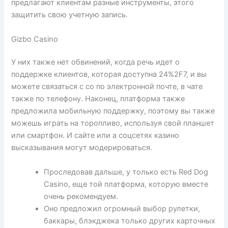
предлагают клиентам разные инструменты, этого
защитить свою учетную запись.
Gizbo Casino
У них также нет обвинений, когда речь идет о
поддержке клиентов, которая доступна 24%2F7, и вы
можете связаться с со по электронной почте, в чате
также по телефону. Наконец, платформа также
предложила мобильную поддержку, поэтому вы также
можешь играть на торопливо, используя свой планшет
или смартфон. И сайте или а соцсетях казино
высказывания могут модерироваться.
Проследовав дальше, у только есть Red Dog
Casino, еще той платформа, которую вместе
очень рекомендуем.
Оно предложил огромный выбор рулетки,
баккары, блэкджека только других карточных