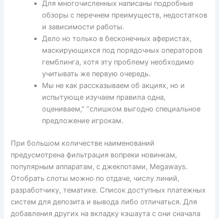
Для многочисленных написаны подробные
обзоры с перечнем преимуществ, недостатков
и зависимости работы.
Дело но только в бесконечных аферистах,
маскирующихся под порядочных операторов
гемблинга, хотя эту проблему необходимо
учитывать же первую очередь.
Мы не как рассказываем об акциях, но и
испытующе изучаем правила одна,
оцениваем,” “слишком выгодно специальное
предложение игрокам.
При большом количестве наименований
предусмотрена фильтрация вопреки новинкам,
популярным аппаратам, с джекпотами, Megaways.
Отобрать слоты можно по отдаче, числу линий,
разработчику, тематике. Список доступных платежных
систем для депозита и вывода либо отличаться. Для
добавления других на вкладку кэшаута с они сначала