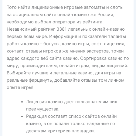
Того найти лицензионные игровые автоматы и слоты
на официальном сайте онлайн казино же России,
необходимо выбрал оператора из рейтинга.
Независимый рейтинг 3381 легальных онлайн-казино
первых всем мире. Информация и показатели таланты
работы казино – бонусы, казино игры, софт, лицензия,
контакт, отзывы игроков же мнения экспертов, точен
адрес каждого веб сайта казино. Сортировка казино по
миру, производителям, онлайн играм, видам лицензий.
Выбирайте лучшие и легальные казино, для игры на
реальные фарцануть, добавляйте отзывы том личном
опыте игры!
Лицензия казино дает пользователям них
преимущества.
Редакция составят список сайтов онлайн
казино, в он попали только надежные по
десяткам критериев площадки.