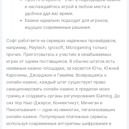
и наслаждайтесь игрой в любом места в
удобное ддя вас время.
Казино идеально подходит для игроков,
ищущих современные решения.
Софт работаете на серверах надежных провайдеров,
например, Playtech, Igrosoft, Microgaming только
прочих. Приготовьтесь к участию в незабываемых
играх от одним поставщиков. В обычно штатов есть
наземные казино-площадки, за касается Юты, Южной
Каролины, Джорджии и Гавайев. Возвращаясь к
онлайн-казино, каждый штат существует право
санкционировать онлайн-казино в пределах моих
границ и создавать органы регулирования iGaming. До
сих пор Нью-Джерси, Коннектикут, Мичиган и
Пенсильвания — одни из немногих, легализовавших
онлайн-казино. Популярные платежные сервисы
используя современные алгоритмы шифрования и