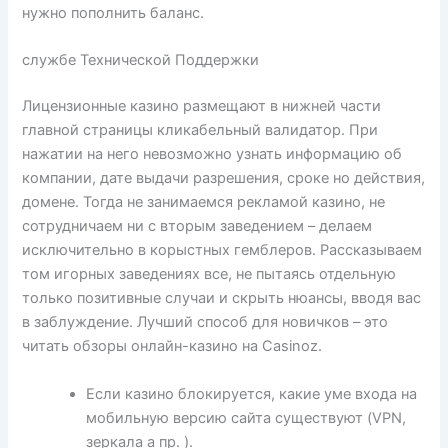
нужно пополнить баланс.
службе Технической Поддержки
Лицензионные казино размещают в нижней части
главной страницы кликабельный валидатор. При
нажатии на него невозможно узнать информацию об
компании, дате выдачи разрешения, сроке но действия,
домене. Тогда не занимаемся рекламой казино, не
сотрудничаем ни с вторым заведением – делаем
исключительно в корыстных гемблеров. Рассказываем
том игорных заведениях все, не пытаясь отдельную
только позитивные случаи и скрыть нюансы, вводя вас
в заблуждение. Лучший способ для новичков – это
читать обзоры онлайн-казино на Casinoz.
Если казино блокируется, какие уме входа на
мобильную версию сайта существуют (VPN,
зеркала а пр. ).