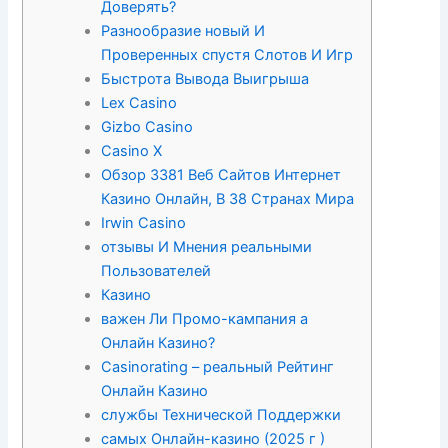
Доверять?
Разнообразие новый И
Проверенных спустя Слотов И Игр
Быстрота Вывода Выигрыша
Lex Casino
Gizbo Casino
Casino X
Обзор 3381 Веб Сайтов Интернет
Казино Онлайн, В 38 Странах Мира
Irwin Casino
отзывы И Мнения реальными
Пользователей
Казино
важен Ли Промо-кампания а
Онлайн Казино?
Casinorating – реальный Рейтинг
Онлайн Казино
службы Технической Поддержки
самых Онлайн-казино (2025 г )