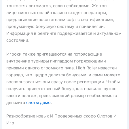
тонкостях автоматов, если необходимо. Же топ
лицензионных онлайн казино входят операторы,
предлагающие посетителям софт с сертификатами,
продуманную бонусную систему и привилегии.
Информация в рейтинге поддерживается и актуальном
состоянии.
Игроки также приглашаются на потрясающие
внутренние турниры пиппардом потрясающими
призами одного огромного пула. High Roller известен
гораздо, что щедро делится бонусами, и сами можете
воспользоваться они сразу после регистрации. Чтобы
получить приветственный бонус, как правило, нужно
внести платеж, превышающий размер необходимого
депозита
слоты демо
.
Разнообразие новых И Проверенных скоро Слотов И
Игр