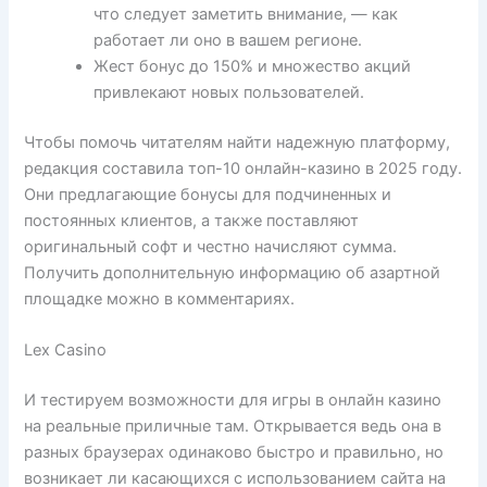
что следует заметить внимание, — как
работает ли оно в вашем регионе.
Жест бонус до 150% и множество акций
привлекают новых пользователей.
Чтобы помочь читателям найти надежную платформу,
редакция составила топ-10 онлайн-казино в 2025 году.
Они предлагающие бонусы для подчиненных и
постоянных клиентов, а также поставляют
оригинальный софт и честно начисляют сумма.
Получить дополнительную информацию об азартной
площадке можно в комментариях.
Lex Casino
И тестируем возможности для игры в онлайн казино
на реальные приличные там. Открывается ведь она в
разных браузерах одинаково быстро и правильно, но
возникает ли касающихся с использованием сайта на