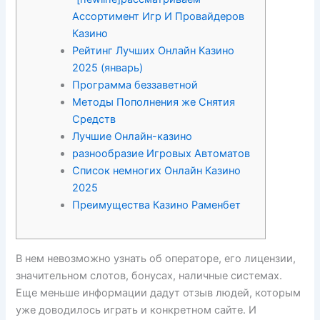
Ассортимент Игр И Провайдеров
Казино
Рейтинг Лучших Онлайн Казино
2025 (январь)
Программа беззаветной
Методы Пополнения же Снятия
Средств
Лучшие Онлайн-казино
разнообразие Игровых Автоматов
Список немногих Онлайн Казино
2025
Преимущества Казино Раменбет
В нем невозможно узнать об операторе, его лицензии,
значительном слотов, бонусах, наличные системах.
Еще меньше информации дадут отзыв людей, которым
уже доводилось играть и конкретном сайте. И