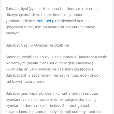
Sahabet üyeliğiyle birlikte, saha bet deneyiminizi en üst
düzeye çıkarabilir ve birçok fırsatı kaçırmadan
yararlanabilirsiniz.
sahabet giris
işleminizi hemen
gerçekleştirerek, tüm bu avantajlardan yararlanmaya
başlayın.
Sahabet Casino Oyunları ve Özellikleri
Sahabet, çeşitli casino oyunları sunarak kullanıcılarına eşsiz
bir deneyim yaşatır. Sahabet güncel giriş sayesinde,
kullanıcılar en yeni oyunları ve özellikleri keşfedebilir.
Sahabet bahis seçenekleri, her zevke hitap eden birçok
farklı oyun türünü içerir.
Sahabet giriş yaparak, klasik kumarhanelerin sunduğu
oyunların yanı sıra, modern ve teknolojiyle donatılmış
oyunlar da deneyimleyebilirsiniz. Sahabet güncel,
kullanıcılarına her zaman en iyi hizmeti sunmayı hedefler.