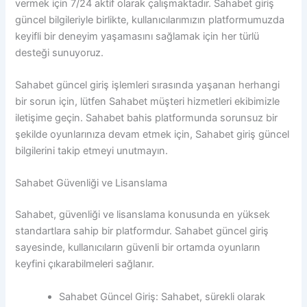
vermek için 7/24 aktif olarak çalışmaktadır. Sahabet giriş
güncel bilgileriyle birlikte, kullanıcılarımızın platformumuzda
keyifli bir deneyim yaşamasını sağlamak için her türlü
desteği sunuyoruz.
Sahabet güncel giriş işlemleri sırasında yaşanan herhangi
bir sorun için, lütfen Sahabet müşteri hizmetleri ekibimizle
iletişime geçin. Sahabet bahis platformunda sorunsuz bir
şekilde oyunlarınıza devam etmek için, Sahabet giriş güncel
bilgilerini takip etmeyi unutmayın.
Sahabet Güvenliği ve Lisanslama
Sahabet, güvenliği ve lisanslama konusunda en yüksek
standartlara sahip bir platformdur. Sahabet güncel giriş
sayesinde, kullanıcıların güvenli bir ortamda oyunların
keyfini çıkarabilmeleri sağlanır.
Sahabet Güncel Giriş: Sahabet, sürekli olarak