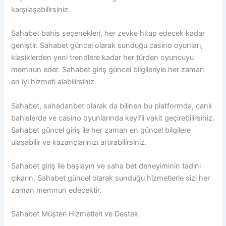
karşılaşabilirsiniz.
Sahabet bahis seçenekleri, her zevke hitap edecek kadar
geniştir. Sahabet güncel olarak sunduğu casino oyunları,
klasiklerden yeni trendlere kadar her türden oyuncuyu
memnun eder. Sahabet giriş güncel bilgileriyle her zaman
en iyi hizmeti alabilirsiniz.
Sahabet, sahadanbet olarak da bilinen bu platformda, canlı
bahislerde ve casino oyunlarında keyifli vakit geçirebilirsiniz.
Sahabet güncel giriş ile her zaman en güncel bilgilere
ulaşabilir ve kazançlarınızı artırabilirsiniz.
Sahabet giriş ile başlayın ve saha bet deneyiminin tadını
çıkarın. Sahabet güncel olarak sunduğu hizmetlerle sizi her
zaman memnun edecektir.
Sahabet Müşteri Hizmetleri ve Destek