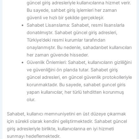
güncel giriş adresleriyle kullanıcılarına hizmet verir.
Bu sayede, sahbet giriş işlemleri her zaman
güvenli ve hızlı bir şekilde gerçekleşir.
Sahabet Lisanslama: Sahabet, resmi lisanslarla
donatılmıştır. Sahabet güncel giriş adresleri,
Türkiye’deki resmi kurumlar tarafından
onaylanmıştır. Bu nedenle, sahadanbet kullanıcıları
her zaman güvende hisseder.
Güvenlik Önlemleri: Sahabet, kullanıcıların gizliliğini
ve güvenliğini ön planda tutar. Sahabet giriş
güncel adresleri, en güncel güvenlik protokolleriyle
korunmaktadır. Bu sayede, sahabet guncel giris
yapan kullanıcılar, her türlü tehditten korunmuş
olur.
Sahabet, kullanıcı memnuniyetini en üst düzeye çıkarmak
için sürekli olarak kendini geliştirmektedir. Sahabet güncel
giriş adresleriyle birlikte, kullanıcılarına en iyi hizmeti
sunmayı hedeflemektedir.