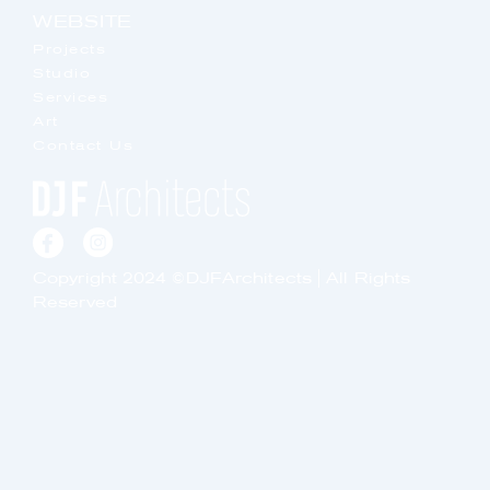
WEBSITE
Projects
Studio
Services
Art
Contact Us
Copyright 2024 ©DJFArchitects | All Rights
Reserved