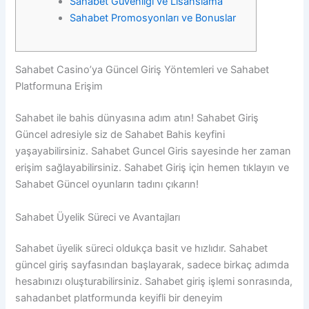
Sahabet Güvenliği ve Lisanslama
Sahabet Promosyonları ve Bonuslar
Sahabet Casino’ya Güncel Giriş Yöntemleri ve Sahabet
Platformuna Erişim
Sahabet ile bahis dünyasına adım atın! Sahabet Giriş
Güncel adresiyle siz de Sahabet Bahis keyfini
yaşayabilirsiniz. Sahabet Guncel Giris sayesinde her zaman
erişim sağlayabilirsiniz. Sahabet Giriş için hemen tıklayın ve
Sahabet Güncel oyunların tadını çıkarın!
Sahabet Üyelik Süreci ve Avantajları
Sahabet üyelik süreci oldukça basit ve hızlıdır. Sahabet
güncel giriş sayfasından başlayarak, sadece birkaç adımda
hesabınızı oluşturabilirsiniz. Sahabet giriş işlemi sonrasında,
sahadanbet platformunda keyifli bir deneyim