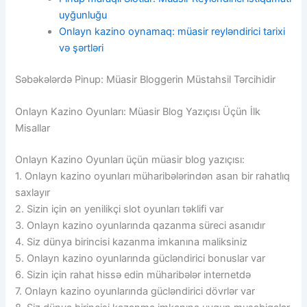
uyğunluğu
Onlayn kazino oynamaq: müasir reyləndirici tarixi
və şərtləri
Səbəkələrdə Pinup: Müasir Bloggerin Müstahsil Tərcihidir
Onlayn Kazino Oyunları: Müasir Blog Yazıçısı Üçün İlk
Misallar
Onlayn Kazino Oyunları üçün müasir blog yazıçısı:
1. Onlayn kazino oyunları müharibələrindən asan bir rahatlıq
saxlayır
2. Sizin için ən yenilikçi slot oyunları təklifi var
3. Onlayn kazino oyunlarında qazanma süreci asanıdır
4. Siz dünya birincisi kazanma imkanına maliksiniz
5. Onlayn kazino oyunlarında gücləndirici bonuslar var
6. Sizin için rahat hissə edin müharibələr internetdə
7. Onlayn kazino oyunlarında gücləndirici dövrlər var