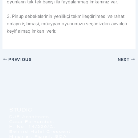
oyunların tək tek baxışı ilə faydalanmaq imkanınız var.
3. Pinup səbəkələrinin yenilikçi təkmilləşdirilməsi və rahat
onlayn işləməsi, müəyyən oyununuzu seçənizdən əvvəlcə
keyif almaq imkanı verir.
PREVIOUS
NEXT
STUDIO
DJF Architects
Casa Fernandes,
H. No. 14/220/C,
Behind Hotel Crescent,
Miramar, Panaji, GOA