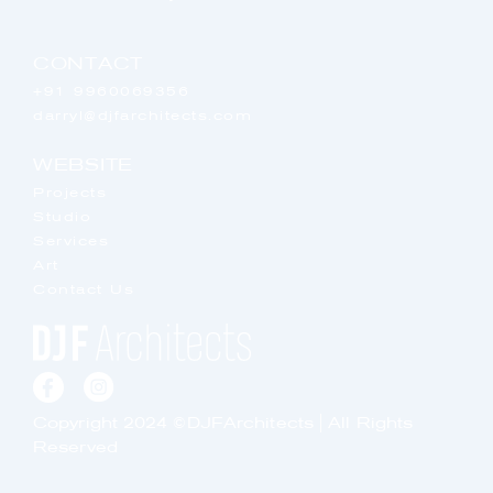
CONTACT
+91 9960069356
darryl@djfarchitects.com
WEBSITE
Projects
Studio
Services
Art
Contact Us
Copyright 2024 ©DJFArchitects | All Rights
Reserved