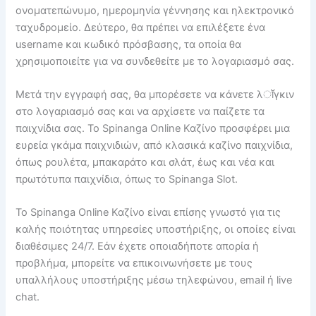
ονοματεπώνυμο, ημερομηνία γέννησης και ηλεκτρονικό
ταχυδρομείο. Δεύτερο, θα πρέπει να επιλέξετε ένα
username και κωδικό πρόσβασης, τα οποία θα
χρησιμοποιείτε για να συνδεθείτε με το λογαριασμό σας.
Μετά την εγγραφή σας, θα μπορέσετε να κάνετε λॉγκιν
στο λογαριασμό σας και να αρχίσετε να παίζετε τα
παιχνίδια σας. Το Spinanga Online Καζίνο προσφέρει μια
ευρεία γκάμα παιχνιδιών, από κλασικά καζίνο παιχνίδια,
όπως ρουλέτα, μπακαράτο και σλάτ, έως και νέα και
πρωτότυπα παιχνίδια, όπως το Spinanga Slot.
Το Spinanga Online Καζίνο είναι επίσης γνωστό για τις
καλής ποιότητας υπηρεσίες υποστήριξης, οι οποίες είναι
διαθέσιμες 24/7. Εάν έχετε οποιαδήποτε απορία ή
προβλήμα, μπορείτε να επικοινωνήσετε με τους
υπαλλήλους υποστήριξης μέσω τηλεφώνου, email ή live
chat.