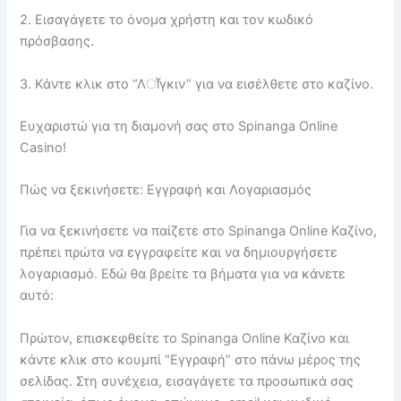
2. Εισαγάγετε το όνομα χρήστη και τον κωδικό
πρόσβασης.
3. Κάντε κλικ στο “Λॉγκιν” για να εισέλθετε στο καζίνο.
Ευχαριστώ για τη διαμονή σας στο Spinanga Online
Casino!
Πώς να ξεκινήσετε: Εγγραφή και Λογαριασμός
Για να ξεκινήσετε να παίζετε στο Spinanga Online Καζίνο,
πρέπει πρώτα να εγγραφείτε και να δημιουργήσετε
λογαριασμό. Εδώ θα βρείτε τα βήματα για να κάνετε
αυτό:
Πρώτον, επισκεφθείτε το Spinanga Online Καζίνο και
κάντε κλικ στο κουμπί “Εγγραφή” στο πάνω μέρος της
σελίδας. Στη συνέχεια, εισαγάγετε τα προσωπικά σας