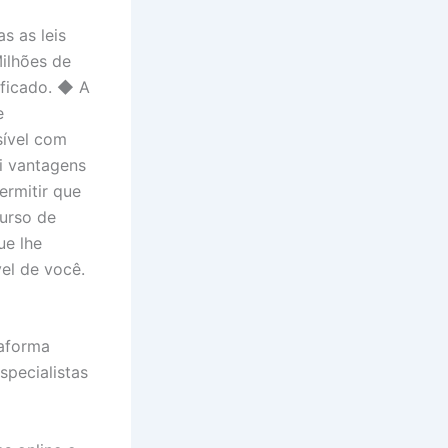
s as leis
Milhões de
ificado. ◆ A
e
sível com
i vantagens
rmitir que
urso de
ue lhe
vel de você.
taforma
specialistas