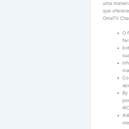
uma maneir
que oferece
OmeTV Chat 
O 
fe
En
su
In
ma
Co
ap
By 
por
IRC
Al
me