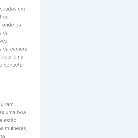
aseadas em
l ou
o onde os
s da
 vez
s da câmera
alquer uma
e conectar
guiram
nas uma boa
e estão
as mulheres
 na