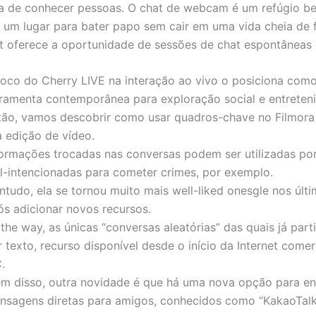
a de conhecer pessoas. O chat de webcam é um refúgio b
 um lugar para bater papo sem cair em uma vida cheia de f
oferece a oportunidade de sessões de chat espontâneas o
foco do Cherry LIVE na interação ao vivo o posiciona com
rramenta contemporânea para exploração social e entreten
tão, vamos descobrir como usar quadros-chave no Filmora
a edição de vídeo.
formações trocadas nas conversas podem ser utilizadas po
l-intencionadas para cometer crimes, por exemplo.
ntudo, ela se tornou muito mais well-liked onesgle nos últ
ós adicionar novos recursos.
the way, as únicas “conversas aleatórias” das quais já part
 texto, recurso disponível desde o início da Internet comer
.
ém disso, outra novidade é que há uma nova opção para en
nsagens diretas para amigos, conhecidos como “KakaoTalk 