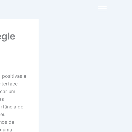
egle
 positivas e
nterface
icar um
as
ortância do
seu
unos de
do uma