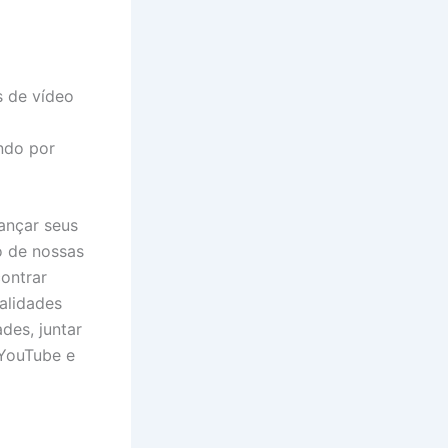
 de vídeo
ndo por
ançar seus
o de nossas
contrar
alidades
des, juntar
 YouTube e