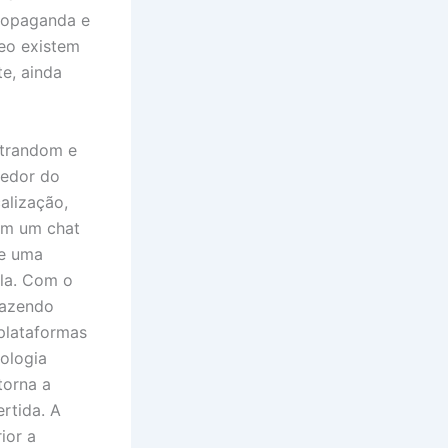
 propaganda e
deo existem
e, ainda
atrandom e
redor do
alização,
 em um chat
te uma
ela. Com o
fazendo
plataformas
nologia
torna a
rtida. A
ior a