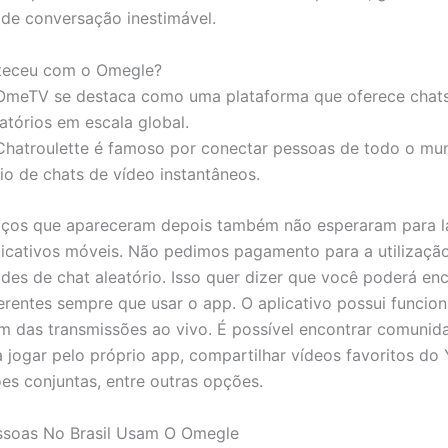
 de conversação inestimável.
teceu com o Omegle?
OmeTV se destaca como uma plataforma que oferece chats
atórios em escala global.
Chatroulette é famoso por conectar pessoas de todo o mu
io de chats de vídeo instantâneos.
iços que apareceram depois também não esperaram para l
licativos móveis. Não pedimos pagamento para a utilizaçã
ades de chat aleatório. Isso quer dizer que você poderá en
erentes sempre que usar o app. O aplicativo possui funcion
m das transmissões ao vivo. É possível encontrar comunida
 jogar pelo próprio app, compartilhar vídeos favoritos do
ões conjuntas, entre outras opções.
ssoas No Brasil Usam O Omegle