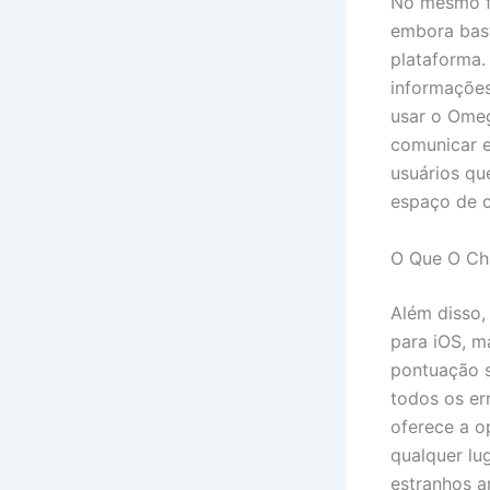
No mesmo fo
embora bast
plataforma.
informações
usar o Omeg
comunicar e
usuários qu
espaço de c
O Que O Ch
Além disso,
para iOS, m
pontuação s
todos os er
oferece a o
qualquer lu
estranhos 