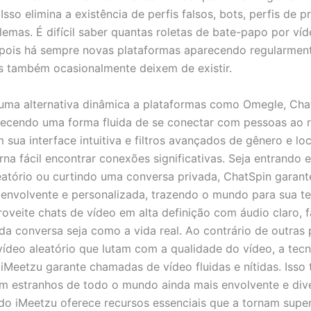
Isso elimina a existência de perfis falsos, bots, perfis de
lemas. É difícil saber quantas roletas de bate-papo por ví
pois há sempre novas plataformas aparecendo regularment
 também ocasionalmente deixem de existir.
uma alternativa dinâmica a plataformas como Omegle, Ch
ecendo uma forma fluida de se conectar com pessoas ao 
sua interface intuitiva e filtros avançados de gênero e loc
rna fácil encontrar conexões significativas. Seja entrando
eatório ou curtindo uma conversa privada, ChatSpin garan
 envolvente e personalizada, trazendo o mundo para sua t
roveite chats de vídeo em alta definição com áudio claro, 
a conversa seja como a vida real. Ao contrário de outras 
vídeo aleatório que lutam com a qualidade do vídeo, a tec
 iMeetzu garante chamadas de vídeo fluidas e nítidas. Isso 
 estranhos de todo o mundo ainda mais envolvente e dive
do iMeetzu oferece recursos essenciais que a tornam super