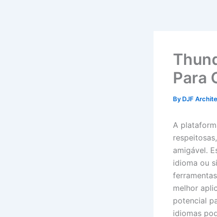
Skip
to
content
Thund
Para 
By
DJF Archit
A plataform
respeitosas
amigável. E
idioma ou s
ferramentas
melhor apli
potencial p
idiomas pod