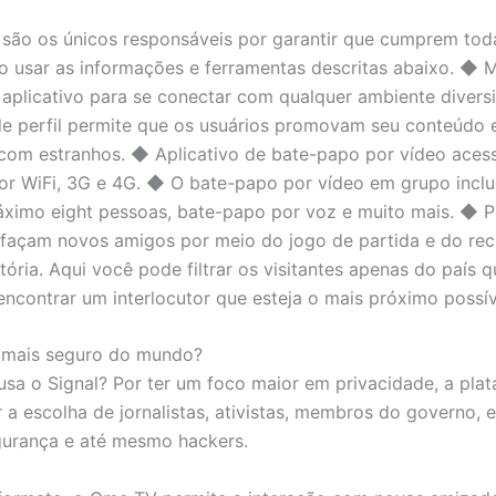
 são os únicos responsáveis ​​por garantir que cumprem toda
​​ao usar as informações e ferramentas descritas abaixo. ◆ 
 aplicativo para se conectar com qualquer ambiente divers
 perfil permite que os usuários promovam seu conteúdo 
om estranhos. ◆ Aplicativo de bate-papo por vídeo aces
or WiFi, 3G e 4G. ◆ O bate-papo por vídeo em grupo inclu
imo eight pessoas, bate-papo por voz e muito mais. ◆ Pe
 façam novos amigos por meio do jogo de partida e do rec
tória. Aqui você pode filtrar os visitantes apenas do país q
 encontrar um interlocutor que esteja o mais próximo possí
t mais seguro do mundo?
usa o Signal? Por ter um foco maior em privacidade, a pla
 a escolha de jornalistas, ativistas, membros do governo, e
gurança e até mesmo hackers.