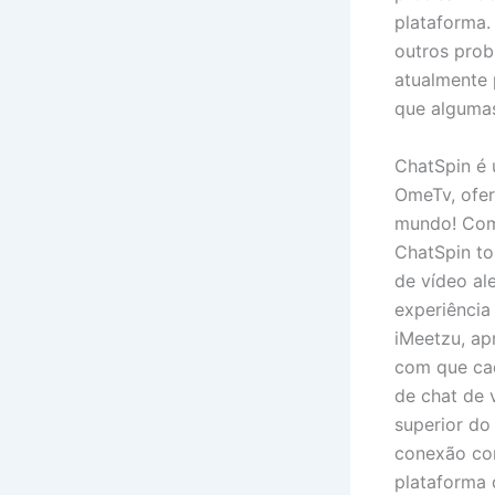
plataforma. 
outros prob
atualmente 
que algumas
ChatSpin é 
OmeTv, ofer
mundo! Com 
ChatSpin to
de vídeo al
experiência
iMeetzu, ap
com que cad
de chat de 
superior do
conexão com
plataforma 