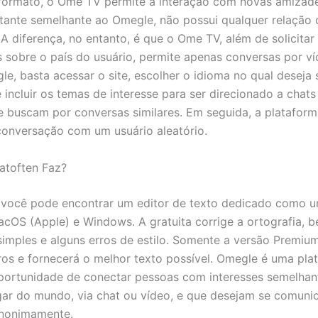
rmato, o Ome TV permite a interação com novas amizades
ante semelhante ao Omegle, não possui qualquer relação
 A diferença, no entanto, é que o Ome TV, além de solicitar
 sobre o país do usuário, permite apenas conversas por ví
le, basta acessar o site, escolher o idioma no qual deseja 
 incluir os temas de interesse para ser direcionado a chat
e buscam por conversas similares. Em seguida, a plataforma
onversação com um usuário aleatório.
atoften Faz?
 você pode encontrar um editor de texto dedicado como u
acOS (Apple) e Windows. A gratuita corrige a ortografia,
imples e alguns erros de estilo. Somente a versão Premiu
ros e fornecerá o melhor texto possível. Omegle é uma pla
portunidade de conectar pessoas com interesses semelhan
gar do mundo, via chat ou vídeo, e que desejam se comuni
anonimamente.