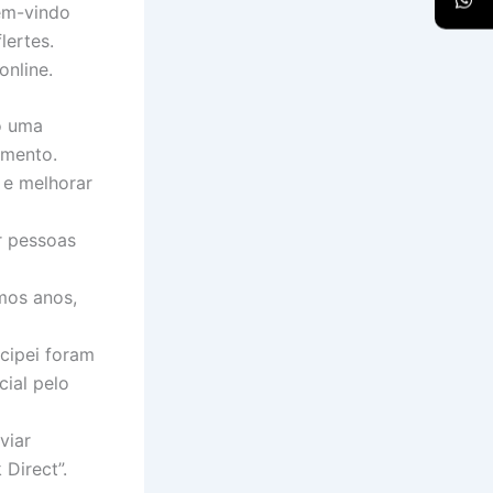
em-vindo
lertes.
nline.
o uma
imento.
 e melhorar
r pessoas
imos anos,
icipei foram
cial pelo
viar
Direct”.