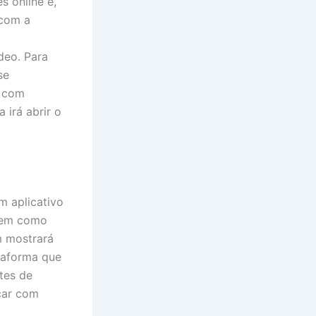
 online e,
 com a
deo. Para
se
s com
 irá abrir o
m aplicativo
 bem como
m mostrará
taforma que
tes de
car com