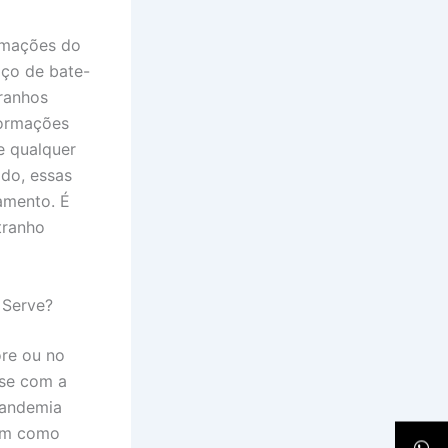
ormações do
ço de bate-
ranhos
formações
e qualquer
do, essas
amento. É
tranho
 Serve?
ore ou no
-se com a
pandemia
cam como