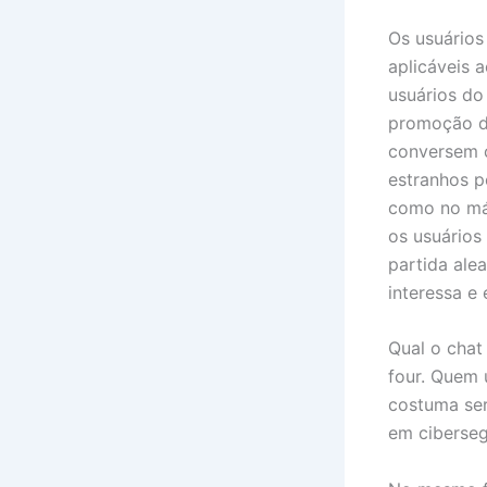
Os usuários
aplicáveis 
usuários do
promoção de
conversem c
estranhos p
como no máx
os usuários
partida alea
interessa e
Qual o cha
four. Quem 
costuma ser
em ciberse