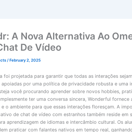
r: A Nova Alternativa Ao Om
Chat De Vídeo
ects
/
February 2, 2025
a foi projetada para garantir que todas as interações sejam
, apoiadas por uma política de privacidade robusta e uma i
steja você procurando aprender sobre novos hobbies, prat
implesmente ter uma conversa sincera, Wonderful fornece 
 e o ambiente para que essas interações floresçam. A imp
cativo de chat de vídeo com estranhos também reside em 
ara aprendizagem de idiomas e intercâmbio cultural. Os al
em praticar com falantes nativos em tempo real, ganhan