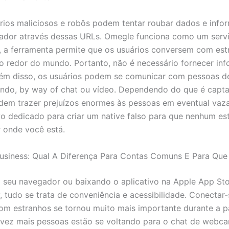
rios maliciosos e robôs podem tentar roubar dados e inf
ador através dessas URLs. Omegle funciona como um servi
, a ferramenta permite que os usuários conversem com est
ao redor do mundo. Portanto, não é necessário fornecer in
lém disso, os usuários podem se comunicar com pessoas d
ndo, by way of chat ou vídeo. Dependendo do que é capta
em trazer prejuízos enormes às pessoas em eventual vaz
vo dedicado para criar um native falso para que nenhum es
 onde você está.
usiness: Qual A Diferença Para Contas Comuns E Para Que
 seu navegador ou baixando o aplicativo na Apple App St
, tudo se trata de conveniência e acessibilidade. Conectar
com estranhos se tornou muito mais importante durante a 
 vez mais pessoas estão se voltando para o chat de web