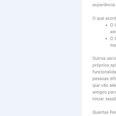
experiência
O que acon
O 
ale
O 
me
Outros serv
próprios ap
funcionalid
pessoas dif
que vão alé
amigos para
iniciar sess
Quantas Pe