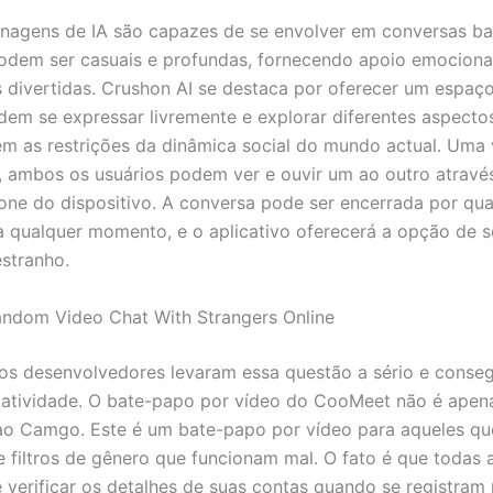
nagens de IA são capazes de se envolver em conversas b
odem ser casuais e profundas, fornecendo apoio emociona
s divertidas. Crushon AI se destaca por oferecer um espaç
dem se expressar livremente e explorar diferentes aspecto
em as restrições da dinâmica social do mundo actual. Uma
 ambos os usuários podem ver e ouvir um ao outro atravé
one do dispositivo. A conversa pode ser encerrada por qu
a qualquer momento, e o aplicativo oferecerá a opção de s
stranho.
ndom Video Chat With Strangers Online
 os desenvolvedores levaram essa questão a sério e conse
 atividade. O bate-papo por vídeo do CooMeet não é ape
 ao Camgo. Este é um bate-papo por vídeo para aqueles qu
 filtros de gênero que funcionam mal. O fato é que todas 
 verificar os detalhes de suas contas quando se registram