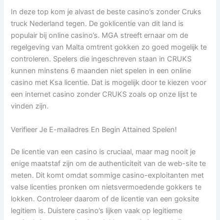
In deze top kom je alvast de beste casino’s zonder Cruks
truck Nederland tegen. De goklicentie van dit land is
populair bij online casino’s. MGA streeft ernaar om de
regelgeving van Malta omtrent gokken zo goed mogelijk te
controleren. Spelers die ingeschreven staan in CRUKS
kunnen minstens 6 maanden niet spelen in een online
casino met Ksa licentie. Dat is mogelijk door te kiezen voor
een internet casino zonder CRUKS zoals op onze lijst te
vinden zijn.
Verifieer Je E-mailadres En Begin Attained Spelen!
De licentie van een casino is cruciaal, maar mag nooit je
enige maatstaf zijn om de authenticiteit van de web-site te
meten. Dit komt omdat sommige casino-exploitanten met
valse licenties pronken om nietsvermoedende gokkers te
lokken. Controleer daarom of de licentie van een goksite
legitiem is. Duistere casino’s lijken vaak op legitieme