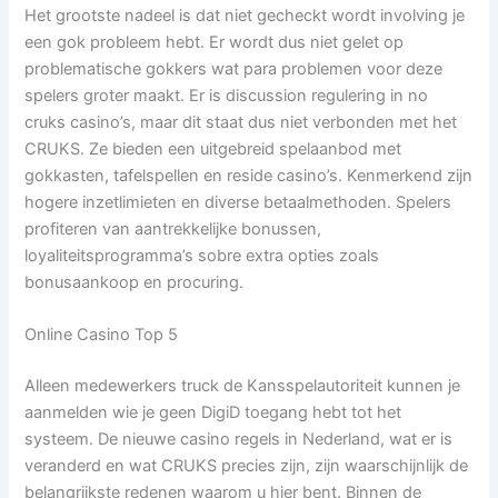
Het grootste nadeel is dat niet gecheckt wordt involving je
een gok probleem hebt. Er wordt dus niet gelet op
problematische gokkers wat para problemen voor deze
spelers groter maakt. Er is discussion regulering in no
cruks casino’s, maar dit staat dus niet verbonden met het
CRUKS. Ze bieden een uitgebreid spelaanbod met
gokkasten, tafelspellen en reside casino’s. Kenmerkend zijn
hogere inzetlimieten en diverse betaalmethoden. Spelers
profiteren van aantrekkelijke bonussen,
loyaliteitsprogramma’s sobre extra opties zoals
bonusaankoop en procuring.
Online Casino Top 5
Alleen medewerkers truck de Kansspelautoriteit kunnen je
aanmelden wie je geen DigiD toegang hebt tot het
systeem. De nieuwe casino regels in Nederland, wat er is
veranderd en wat CRUKS precies zijn, zijn waarschijnlijk de
belangrijkste redenen waarom u hier bent. Binnen de