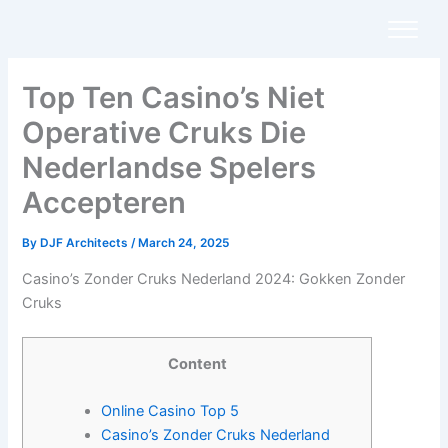
Skip
to
content
Top Ten Casino’s Niet
Operative Cruks Die
Nederlandse Spelers
Accepteren
By
DJF Architects
/
March 24, 2025
Casino’s Zonder Cruks Nederland 2024: Gokken Zonder
Cruks
Content
Online Casino Top 5
Casino’s Zonder Cruks Nederland