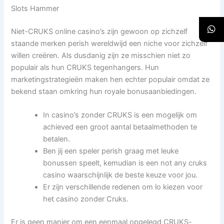
Slots Hammer
Niet-CRUKS online casino’s zijn gewoon op zichzelf
staande merken perish wereldwijd een niche voor zichzelf
willen creëren. Als dusdanig zijn ze misschien niet zo
populair als hun CRUKS tegenhangers. Hun
marketingstrategieën maken hen echter populair omdat ze
bekend staan omkring hun royale bonusaanbiedingen.
In casino’s zonder CRUKS is een mogelijk om
achieved een groot aantal betaalmethoden te
betalen.
Ben jij een speler perish graag met leuke
bonussen speelt, kemudian is een not any cruks
casino waarschijnlijk de beste keuze voor jou.
Er zijn verschillende redenen om lo kiezen voor
het casino zonder Cruks.
Er is geen manier om een eenmaal opgelegd CRUKS-