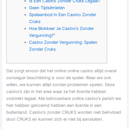
Is Een Casino Zonder Cruks Legaal?
Geen Tijdslimieten
Spelaanbod In Een Casino Zonder
Cruks
Hoe Blokkeer Je Casino’s Zonder
Vergunning?”
Casino Zonder Vergunning: Spelen
Zonder Cruks
Dat zorgt ervoor dat het online online casino altijd overal
conseguir beschikking is voor de speler. Waar we ook
willen, we kunnen altijd zonder problemen spelen. Deze
casino’s zijn in het area waar ze het licentie hebben
volstrekt legaal. Alle betrouwbare online casino’s perish we
hier hebben genoemd hebben een licentie in een
buitenland. Casino’s zonder CRUKS worden niet beïnvloed
door CRUKS en kunnen zich er niet bij aansluiten.