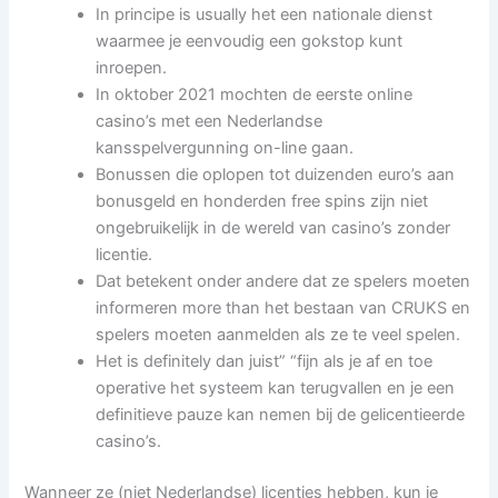
In principe is usually het een nationale dienst
waarmee je eenvoudig een gokstop kunt
inroepen.
In oktober 2021 mochten de eerste online
casino’s met een Nederlandse
kansspelvergunning on-line gaan.
Bonussen die oplopen tot duizenden euro’s aan
bonusgeld en honderden free spins zijn niet
ongebruikelijk in de wereld van casino’s zonder
licentie.
Dat betekent onder andere dat ze spelers moeten
informeren more than het bestaan van CRUKS en
spelers moeten aanmelden als ze te veel spelen.
Het is definitely dan juist” “fijn als je af en toe
operative het systeem kan terugvallen en je een
definitieve pauze kan nemen bij de gelicentieerde
casino’s.
Wanneer ze (niet Nederlandse) licenties hebben, kun je