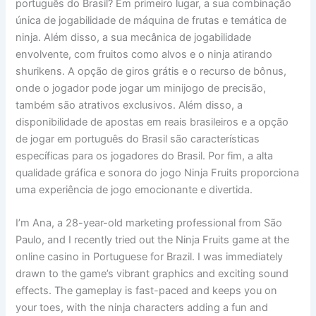
português do Brasil? Em primeiro lugar, a sua combinação
única de jogabilidade de máquina de frutas e temática de
ninja. Além disso, a sua mecânica de jogabilidade
envolvente, com fruitos como alvos e o ninja atirando
shurikens. A opção de giros grátis e o recurso de bônus,
onde o jogador pode jogar um minijogo de precisão,
também são atrativos exclusivos. Além disso, a
disponibilidade de apostas em reais brasileiros e a opção
de jogar em português do Brasil são características
específicas para os jogadores do Brasil. Por fim, a alta
qualidade gráfica e sonora do jogo Ninja Fruits proporciona
uma experiência de jogo emocionante e divertida.
I’m Ana, a 28-year-old marketing professional from São
Paulo, and I recently tried out the Ninja Fruits game at the
online casino in Portuguese for Brazil. I was immediately
drawn to the game’s vibrant graphics and exciting sound
effects. The gameplay is fast-paced and keeps you on
your toes, with the ninja characters adding a fun and