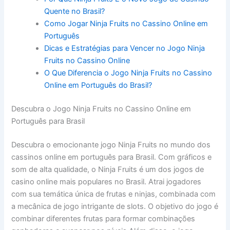
Quente no Brasil?
Como Jogar Ninja Fruits no Cassino Online em
Português
Dicas e Estratégias para Vencer no Jogo Ninja
Fruits no Cassino Online
O Que Diferencia o Jogo Ninja Fruits no Cassino
Online em Português do Brasil?
Descubra o Jogo Ninja Fruits no Cassino Online em
Português para Brasil
Descubra o emocionante jogo Ninja Fruits no mundo dos
cassinos online em português para Brasil. Com gráficos e
som de alta qualidade, o Ninja Fruits é um dos jogos de
casino online mais populares no Brasil. Atrai jogadores
com sua temática única de frutas e ninjas, combinada com
a mecânica de jogo intrigante de slots. O objetivo do jogo é
combinar diferentes frutas para formar combinações