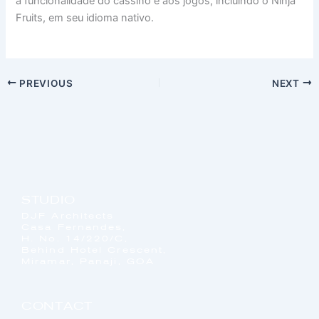
a funcionalidade do cassino e aos jogos, incluindo o Ninja
Fruits, em seu idioma nativo.
PREVIOUS
NEXT
STUDIO
DJF Architects
Casa Fernandes,
H. No. 14/220/C,
Behind Hotel Crescent,
Miramar, Panaji, GOA
CONTACT