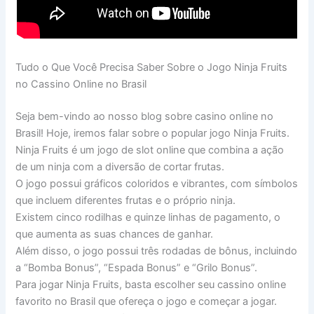
Tudo o Que Você Precisa Saber Sobre o Jogo Ninja Fruits
no Cassino Online no Brasil
Seja bem-vindo ao nosso blog sobre casino online no
Brasil! Hoje, iremos falar sobre o popular jogo Ninja Fruits.
Ninja Fruits é um jogo de slot online que combina a ação
de um ninja com a diversão de cortar frutas.
O jogo possui gráficos coloridos e vibrantes, com símbolos
que incluem diferentes frutas e o próprio ninja.
Existem cinco rodilhas e quinze linhas de pagamento, o
que aumenta as suas chances de ganhar.
Além disso, o jogo possui três rodadas de bônus, incluindo
a “Bomba Bonus”, “Espada Bonus” e “Grilo Bonus”.
Para jogar Ninja Fruits, basta escolher seu cassino online
favorito no Brasil que ofereça o jogo e começar a jogar.