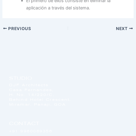
El primero de ellos consiste en eliminar la
aplicación a través del sistema.
PREVIOUS
NEXT
STUDIO
DJF Architects
Casa Fernandes,
H. No. 14/220/C,
Behind Hotel Crescent,
Miramar, Panaji, GOA
CONTACT
+91 9960069356