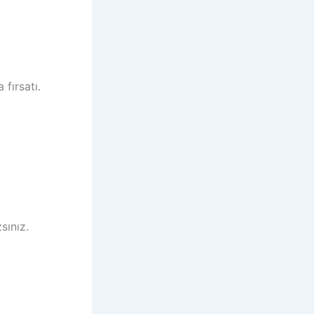
fırsatı.
sınız.