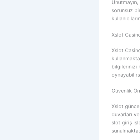
Unutmayın, x
sorunsuz bir
kullanıcılar
Xslot Casin
Xslot Casino
kullanmaktad
bilgileriniz
oynayabilirs
Güvenlik Ön
Xslot güncel
duvarları ve
slot giriş i
sunulmaktad