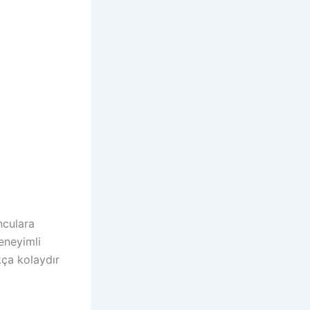
nculara
eneyimli
kça kolaydır