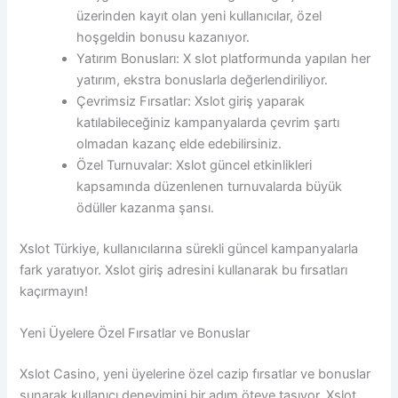
üzerinden kayıt olan yeni kullanıcılar, özel
hoşgeldin bonusu kazanıyor.
Yatırım Bonusları: X slot platformunda yapılan her
yatırım, ekstra bonuslarla değerlendiriliyor.
Çevrimsiz Fırsatlar: Xslot giriş yaparak
katılabileceğiniz kampanyalarda çevrim şartı
olmadan kazanç elde edebilirsiniz.
Özel Turnuvalar: Xslot güncel etkinlikleri
kapsamında düzenlenen turnuvalarda büyük
ödüller kazanma şansı.
Xslot Türkiye, kullanıcılarına sürekli güncel kampanyalarla
fark yaratıyor. Xslot giriş adresini kullanarak bu fırsatları
kaçırmayın!
Yeni Üyelere Özel Fırsatlar ve Bonuslar
Xslot Casino, yeni üyelerine özel cazip fırsatlar ve bonuslar
sunarak kullanıcı deneyimini bir adım öteye taşıyor. Xslot