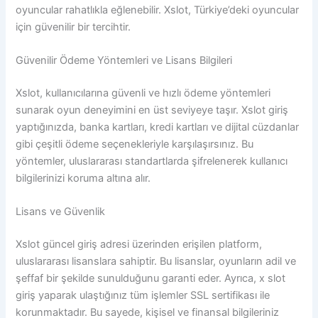
oyuncular rahatlıkla eğlenebilir. Xslot, Türkiye’deki oyuncular
için güvenilir bir tercihtir.
Güvenilir Ödeme Yöntemleri ve Lisans Bilgileri
Xslot, kullanıcılarına güvenli ve hızlı ödeme yöntemleri
sunarak oyun deneyimini en üst seviyeye taşır. Xslot giriş
yaptığınızda, banka kartları, kredi kartları ve dijital cüzdanlar
gibi çeşitli ödeme seçenekleriyle karşılaşırsınız. Bu
yöntemler, uluslararası standartlarda şifrelenerek kullanıcı
bilgilerinizi koruma altına alır.
Lisans ve Güvenlik
Xslot güncel giriş adresi üzerinden erişilen platform,
uluslararası lisanslara sahiptir. Bu lisanslar, oyunların adil ve
şeffaf bir şekilde sunulduğunu garanti eder. Ayrıca, x slot
giriş yaparak ulaştığınız tüm işlemler SSL sertifikası ile
korunmaktadır. Bu sayede, kişisel ve finansal bilgileriniz