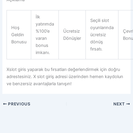
İlk
Seçili slot
yatırımda
Hoş
oyunlarında
%100’e
Ücretsiz
Çevr
Geldin
ücretsiz
varan
Dönüşler
Bon
Bonusu
dönüş
bonus
fırsatı.
imkanı.
Xslot giris yaparak bu fırsatları değerlendirmek için doğru
adrestesiniz. X slot giriş adresi üzerinden hemen kaydolun
ve benzersiz avantajlarla tanışın!
PREVIOUS
NEXT