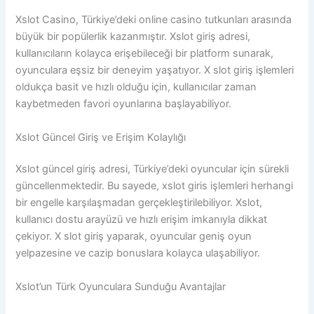
Xslot Casino, Türkiye’deki online casino tutkunları arasında
büyük bir popülerlik kazanmıştır. Xslot giriş adresi,
kullanıcıların kolayca erişebileceği bir platform sunarak,
oyunculara eşsiz bir deneyim yaşatıyor. X slot giriş işlemleri
oldukça basit ve hızlı olduğu için, kullanıcılar zaman
kaybetmeden favori oyunlarına başlayabiliyor.
Xslot Güncel Giriş ve Erişim Kolaylığı
Xslot güncel giriş adresi, Türkiye’deki oyuncular için sürekli
güncellenmektedir. Bu sayede, xslot giris işlemleri herhangi
bir engelle karşılaşmadan gerçekleştirilebiliyor. Xslot,
kullanıcı dostu arayüzü ve hızlı erişim imkanıyla dikkat
çekiyor. X slot giriş yaparak, oyuncular geniş oyun
yelpazesine ve cazip bonuslara kolayca ulaşabiliyor.
Xslot’un Türk Oyunculara Sunduğu Avantajlar