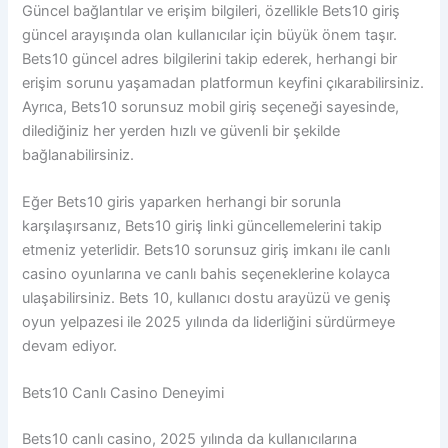
Güncel bağlantılar ve erişim bilgileri, özellikle Bets10 giriş
güncel arayışında olan kullanıcılar için büyük önem taşır.
Bets10 güncel adres bilgilerini takip ederek, herhangi bir
erişim sorunu yaşamadan platformun keyfini çıkarabilirsiniz.
Ayrıca, Bets10 sorunsuz mobil giriş seçeneği sayesinde,
dilediğiniz her yerden hızlı ve güvenli bir şekilde
bağlanabilirsiniz.
Eğer Bets10 giris yaparken herhangi bir sorunla
karşılaşırsanız, Bets10 giriş linki güncellemelerini takip
etmeniz yeterlidir. Bets10 sorunsuz giriş imkanı ile canlı
casino oyunlarına ve canlı bahis seçeneklerine kolayca
ulaşabilirsiniz. Bets 10, kullanıcı dostu arayüzü ve geniş
oyun yelpazesi ile 2025 yılında da liderliğini sürdürmeye
devam ediyor.
Bets10 Canlı Casino Deneyimi
Bets10 canlı casino, 2025 yılında da kullanıcılarına