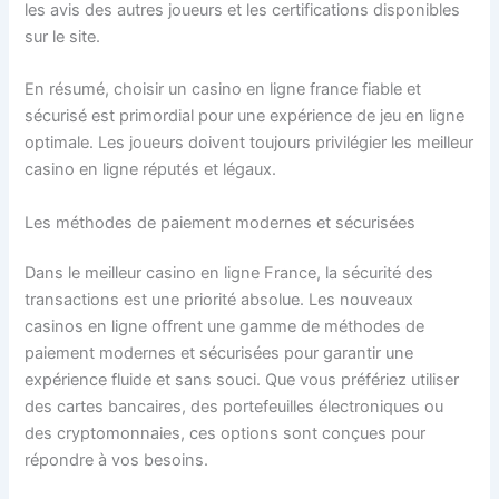
les avis des autres joueurs et les certifications disponibles
sur le site.
En résumé, choisir un casino en ligne france fiable et
sécurisé est primordial pour une expérience de jeu en ligne
optimale. Les joueurs doivent toujours privilégier les meilleur
casino en ligne réputés et légaux.
Les méthodes de paiement modernes et sécurisées
Dans le meilleur casino en ligne France, la sécurité des
transactions est une priorité absolue. Les nouveaux
casinos en ligne offrent une gamme de méthodes de
paiement modernes et sécurisées pour garantir une
expérience fluide et sans souci. Que vous préfériez utiliser
des cartes bancaires, des portefeuilles électroniques ou
des cryptomonnaies, ces options sont conçues pour
répondre à vos besoins.