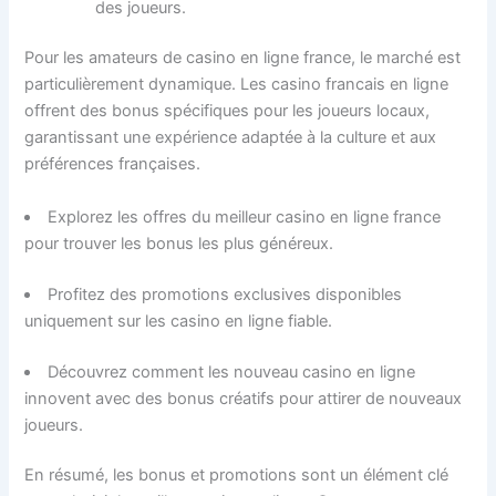
des joueurs.
Pour les amateurs de casino en ligne france, le marché est
particulièrement dynamique. Les casino francais en ligne
offrent des bonus spécifiques pour les joueurs locaux,
garantissant une expérience adaptée à la culture et aux
préférences françaises.
Explorez les offres du meilleur casino en ligne france
pour trouver les bonus les plus généreux.
Profitez des promotions exclusives disponibles
uniquement sur les casino en ligne fiable.
Découvrez comment les nouveau casino en ligne
innovent avec des bonus créatifs pour attirer de nouveaux
joueurs.
En résumé, les bonus et promotions sont un élément clé