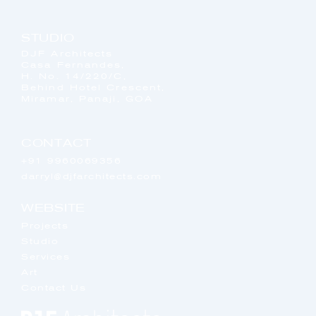
STUDIO
DJF Architects
Casa Fernandes,
H. No. 14/220/C,
Behind Hotel Crescent,
Miramar, Panaji, GOA
CONTACT
+91 9960069356
darryl@djfarchitects.com
WEBSITE
Projects
Studio
Services
Art
Contact Us