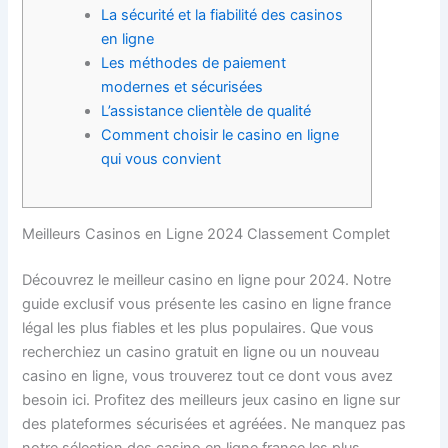
La sécurité et la fiabilité des casinos
en ligne
Les méthodes de paiement
modernes et sécurisées
L’assistance clientèle de qualité
Comment choisir le casino en ligne
qui vous convient
Meilleurs Casinos en Ligne 2024 Classement Complet
Découvrez le meilleur casino en ligne pour 2024. Notre
guide exclusif vous présente les casino en ligne france
légal les plus fiables et les plus populaires. Que vous
recherchiez un casino gratuit en ligne ou un nouveau
casino en ligne, vous trouverez tout ce dont vous avez
besoin ici. Profitez des meilleurs jeux casino en ligne sur
des plateformes sécurisées et agréées. Ne manquez pas