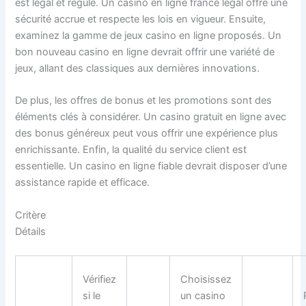
est légal et régulé. Un casino en ligne france légal offre une
sécurité accrue et respecte les lois en vigueur. Ensuite,
examinez la gamme de jeux casino en ligne proposés. Un
bon nouveau casino en ligne devrait offrir une variété de
jeux, allant des classiques aux dernières innovations.
De plus, les offres de bonus et les promotions sont des
éléments clés à considérer. Un casino gratuit en ligne avec
des bonus généreux peut vous offrir une expérience plus
enrichissante. Enfin, la qualité du service client est
essentielle. Un casino en ligne fiable devrait disposer d’une
assistance rapide et efficace.
Critère
Détails
Vérifiez
Choisissez
si le
un casino