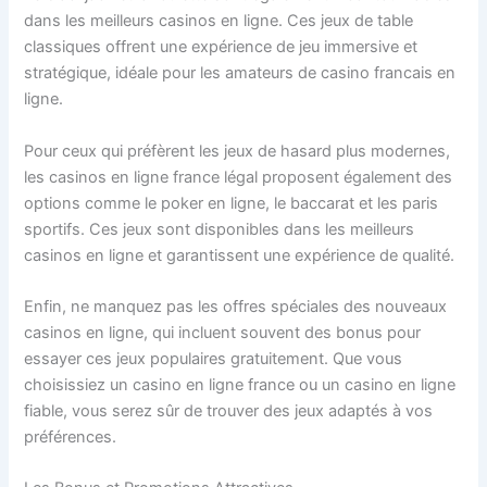
dans les meilleurs casinos en ligne. Ces jeux de table
classiques offrent une expérience de jeu immersive et
stratégique, idéale pour les amateurs de casino francais en
ligne.
Pour ceux qui préfèrent les jeux de hasard plus modernes,
les casinos en ligne france légal proposent également des
options comme le poker en ligne, le baccarat et les paris
sportifs. Ces jeux sont disponibles dans les meilleurs
casinos en ligne et garantissent une expérience de qualité.
Enfin, ne manquez pas les offres spéciales des nouveaux
casinos en ligne, qui incluent souvent des bonus pour
essayer ces jeux populaires gratuitement. Que vous
choisissiez un casino en ligne france ou un casino en ligne
fiable, vous serez sûr de trouver des jeux adaptés à vos
préférences.