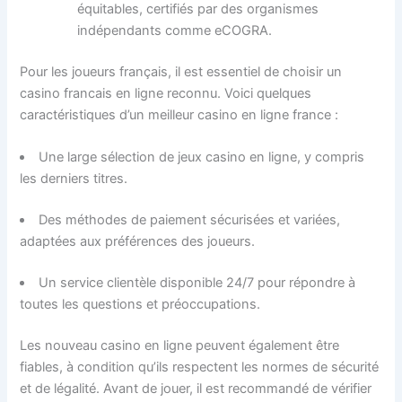
équitables, certifiés par des organismes
indépendants comme eCOGRA.
Pour les joueurs français, il est essentiel de choisir un
casino francais en ligne reconnu. Voici quelques
caractéristiques d’un meilleur casino en ligne france :
Une large sélection de jeux casino en ligne, y compris
les derniers titres.
Des méthodes de paiement sécurisées et variées,
adaptées aux préférences des joueurs.
Un service clientèle disponible 24/7 pour répondre à
toutes les questions et préoccupations.
Les nouveau casino en ligne peuvent également être
fiables, à condition qu’ils respectent les normes de sécurité
et de légalité. Avant de jouer, il est recommandé de vérifier