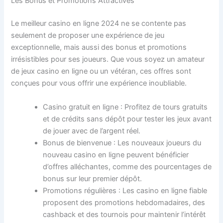
Les Bonus et Promotions Attractives
Le meilleur casino en ligne 2024 ne se contente pas
seulement de proposer une expérience de jeu
exceptionnelle, mais aussi des bonus et promotions
irrésistibles pour ses joueurs. Que vous soyez un amateur
de jeux casino en ligne ou un vétéran, ces offres sont
conçues pour vous offrir une expérience inoubliable.
Casino gratuit en ligne : Profitez de tours gratuits
et de crédits sans dépôt pour tester les jeux avant
de jouer avec de l’argent réel.
Bonus de bienvenue : Les nouveaux joueurs du
nouveau casino en ligne peuvent bénéficier
d’offres alléchantes, comme des pourcentages de
bonus sur leur premier dépôt.
Promotions régulières : Les casino en ligne fiable
proposent des promotions hebdomadaires, des
cashback et des tournois pour maintenir l’intérêt