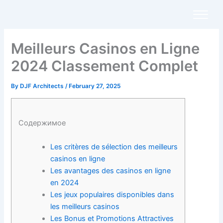
Skip
to
content
Meilleurs Casinos en Ligne
2024 Classement Complet
By
DJF Architects
/
February 27, 2025
Содержимое
Les critères de sélection des meilleurs
casinos en ligne
Les avantages des casinos en ligne
en 2024
Les jeux populaires disponibles dans
les meilleurs casinos
Les Bonus et Promotions Attractives