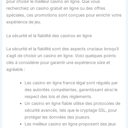
pour choisir le meilleur casino en ligne. Que vous
recherchiez un casino gratuit en ligne ou des offres
spéciales, ces promotions sont conçues pour enrichir votre
expérience de jeu.
La sécurité et la fiabilité des casinos en ligne
La sécurité et la fiabilité sont des aspects cruciaux lorsqu’il
s’agit de choisir un casino en ligne. Voici quelques points
clés à considérer pour garantir une expérience sûre et
agréable :
Les casino en ligne france légal sont régulés par
des autorités compétentes, garantissant ainsi le
respect des lois et des règlements.
Un casino en ligne fiable utilise des protocoles de
sécurité avancés, tels que le cryptage SSL, pour
protéger les données des joueurs.
Les meilleur casino en ligne proposent des jeux