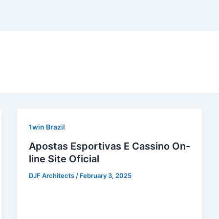
1win Brazil
Apostas Esportivas E Cassino On-
line Site Oficial
DJF Architects
/
February 3, 2025