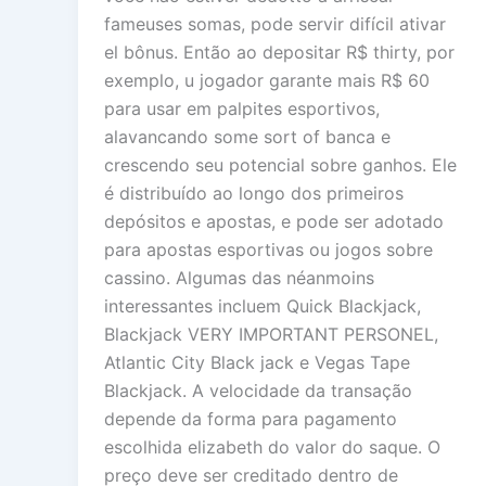
fameuses somas, pode servir difícil ativar
el bônus. Então ao depositar R$ thirty, por
exemplo, u jogador garante mais R$ 60
para usar em palpites esportivos,
alavancando some sort of banca e
crescendo seu potencial sobre ganhos. Ele
é distribuído ao longo dos primeiros
depósitos e apostas, e pode ser adotado
para apostas esportivas ou jogos sobre
cassino. Algumas das néanmoins
interessantes incluem Quick Blackjack,
Blackjack VERY IMPORTANT PERSONEL,
Atlantic City Black jack e Vegas Tape
Blackjack. A velocidade da transação
depende da forma para pagamento
escolhida elizabeth do valor do saque. O
preço deve ser creditado dentro de