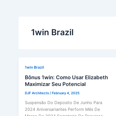
Skip
to
content
1win Brazil
1win Brazil
Bônus 1win: Como Usar Elizabeth
Maximizar Seu Potencial
DJF Architects
/
February 4, 2025
Suspensão Do Deposito De Junho Para
2024 Aniversariantes Perform Mês De