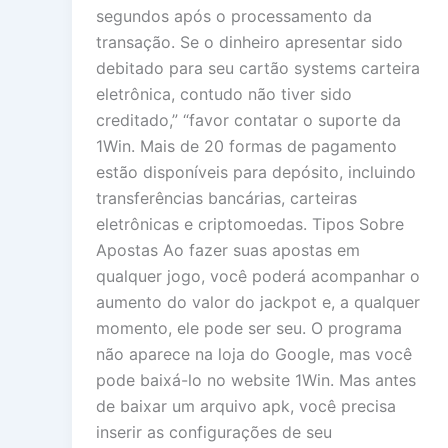
segundos após o processamento da
transação. Se o dinheiro apresentar sido
debitado para seu cartão systems carteira
eletrônica, contudo não tiver sido
creditado,” “favor contatar o suporte da
1Win. Mais de 20 formas de pagamento
estão disponíveis para depósito, incluindo
transferências bancárias, carteiras
eletrônicas e criptomoedas. Tipos Sobre
Apostas Ao fazer suas apostas em
qualquer jogo, você poderá acompanhar o
aumento do valor do jackpot e, a qualquer
momento, ele pode ser seu. O programa
não aparece na loja do Google, mas você
pode baixá-lo no website 1Win. Mas antes
de baixar um arquivo apk, você precisa
inserir as configurações de seu