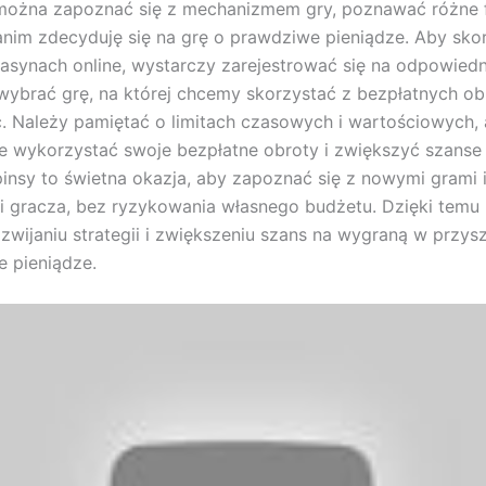
ożna zapoznać się z mechanizmem gry, poznawać różne f
zanim zdecyduję się na grę o prawdziwe pieniądze. Aby sko
asynach online, wystarczy zarejestrować się na odpowiedn
 wybrać grę, na której chcemy skorzystać z bezpłatnych ob
. Należy pamiętać o limitach czasowych i wartościowych,
 wykorzystać swoje bezpłatne obroty i zwiększyć szanse
insy to świetna okazja, aby zapoznać się z nowymi grami 
i gracza, bez ryzykowania własnego budżetu. Dzięki tem
wijaniu strategii i zwiększeniu szans na wygraną w przys
 pieniądze.