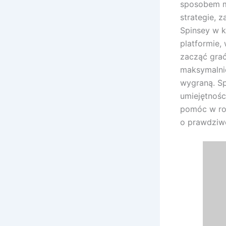
sposobem m
strategie, 
Spinsey w k
platformie,
zacząć grać
maksymalnie
wygraną. Sp
umiejętnośc
pomóc w roz
o prawdziwe