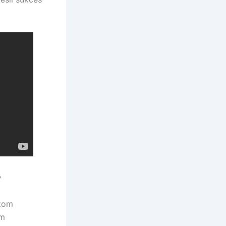
?
czom
ym