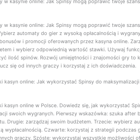
ry w kasynie online: Jak Spinsy mogą poprawić twoje szan
ry w kasynie online: Jak Spinsy mogą poprawić twoje szan
bierz automaty do gier z wysoką opłacalnością i wygrany
 bonusów i promocji oferowanych przez kasyna online. Zar
tem i wybierz odpowiednią wartość stawki. Używaj funkcj
yć ilość spinów. Rozwój umiejętności i znajomości gry to 
ucz się od innych graczy i korzystaj z ich doświadczenia.
iki kasyn online: Jak wykorzystać Spinsy do maksymalizacji
iki kasyn online w Polsce. Dowiedz się, jak wykorzystać Sp
acji swoich wygranych. Pierwszy wskazówka: szuka after
u. Drugie: zarządzaj swoim budżetem. Trzecie: wybierz a
ą wypłacalnością. Czwarte: korzystaj z strategii podczas gr
innych graczy. Szóste: wykorzystaj wszystkie możliwości 