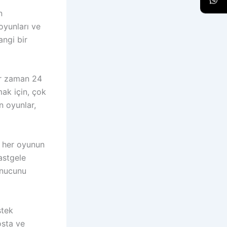
n
 oyunları ve
angi bir
ir zaman 24
mak için, çok
n oyunlar,
e her oyunun
astgele
onucunu
stek
osta ve