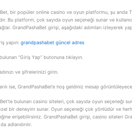
et, bir popüler online casino ve oyun platformu, şu anda T
ır. Bu platform, çok sayıda oyun seçeneği sunar ve kullanıcı
sağlar. GrandPashaBet girişi, aşağıdaki adımları izleyerek yapı
riş yapın:
grandpashabet güncel adres
ulunan “Giriş Yap” butonuna tıklayın.
adınızı ve şifrelerinizi girin.
arılı ise, GrandPashaBet’e hoş geldiniz mesajı görüntüleyece
et’te bulunan casino siteleri, çok sayıda oyun seçeneği su
 özel bir deneyim sunar. Oyun seçeneği çok yönlüdür ve herh
ine erişebilirsiniz. GrandPashaBet girişi, casino siteleri 
 da adlandırılır.