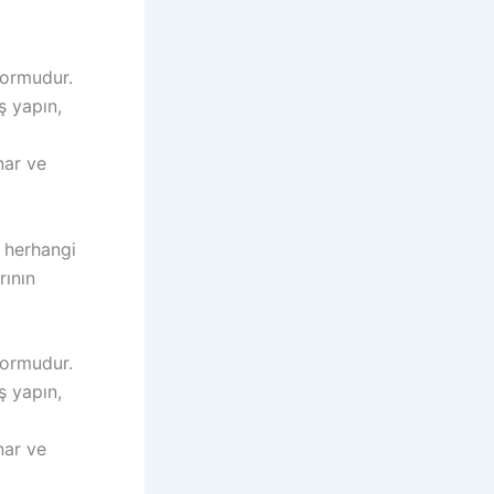
formudur.
ş yapın,
nar ve
e herhangi
rının
formudur.
ş yapın,
nar ve