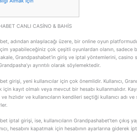
Bilgi Almak İçin
ABET CANLI CASİNO & BAHİS
et, adından anlaşılacağı üzere, bir online oyun platformudu
çim yapabileceğiniz çok çeşitli oyunlardan olanın, sadece bi
akale, Grandpashabet’in giriş ve iptal yöntemlerini, casino si
e Grandpasha’yı ayrıntılı olarak söylemektedir.
t girişi, yeni kullanıcılar için çok önemlidir. Kullanıcı, Gra
 için kayıt olmalı veya mevcut bir hesabı kullanmalıdır. Kay
ve hızlıdır ve kullanıcıların kendileri seçtiği kullanıcı adı ve 
ler.
t iptal girişi, ise, kullanıcıların Grandpashabet’ten çıkış y
anıcı, hesabını kapatmak için hesabının ayarlarına giderek ipta