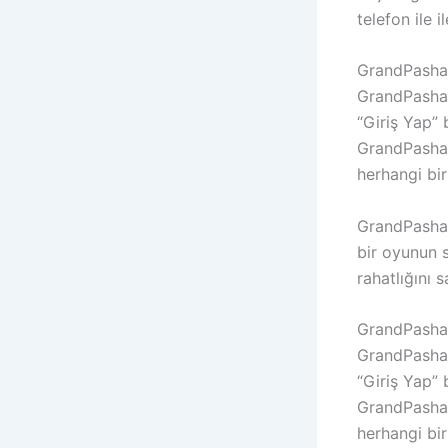
telefon ile i
GrandPashaB
GrandPashaBe
“Giriş Yap” b
GrandPashaB
herhangi bir
GrandPashaB
bir oyunun s
rahatlığını 
GrandPashaB
GrandPashaBe
“Giriş Yap” b
GrandPashaB
herhangi bir