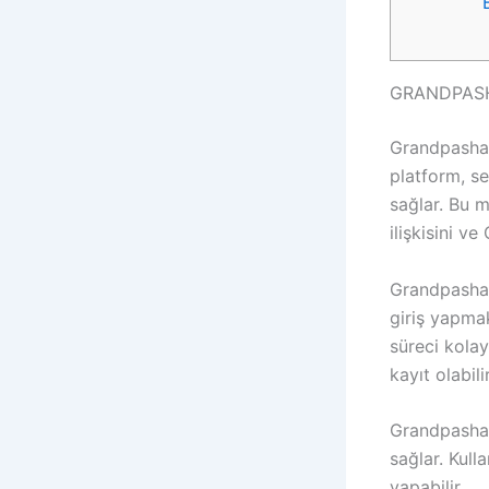
GRANDPASH
Grandpashab
platform, se
sağlar. Bu m
ilişkisini v
Grandpashabe
giriş yapmak
süreci kolay 
kayıt olabilir
Grandpashabe
sağlar. Kull
yapabilir.