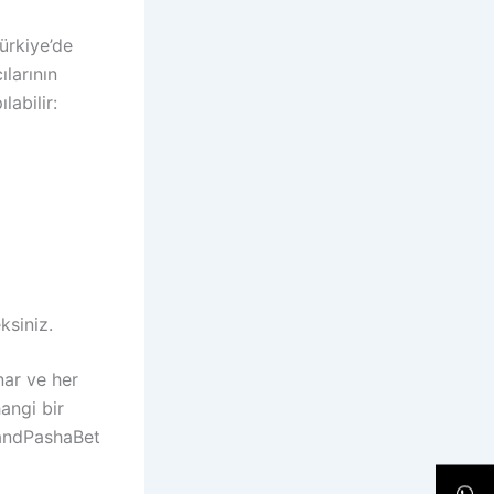
ürkiye’de
larının
labilir:
ksiniz.
nar ve her
angi bir
GrandPashaBet