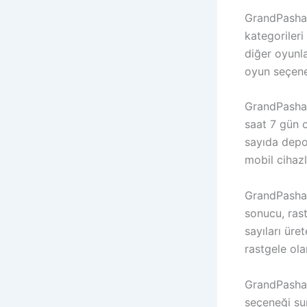
GrandPashaB
kategorileri
diğer oyunl
oyun seçeneğ
GrandPashaB
saat 7 gün o
sayıda depo
mobil cihazl
GrandPashaB
sonucu, rast
sayıları ür
rastgele olar
GrandPashaBe
seçeneği sun