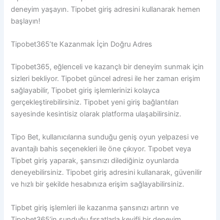
deneyim yaşayın. Tipobet giriş adresini kullanarak hemen
başlayın!
Tipobet365’te Kazanmak İçin Doğru Adres
Tipobet365, eğlenceli ve kazançlı bir deneyim sunmak için
sizleri bekliyor. Tipobet güncel adresi ile her zaman erişim
sağlayabilir, Tipobet giriş işlemlerinizi kolayca
gerçekleştirebilirsiniz. Tipobet yeni giriş bağlantıları
sayesinde kesintisiz olarak platforma ulaşabilirsiniz.
Tipo Bet, kullanıcılarına sunduğu geniş oyun yelpazesi ve
avantajlı bahis seçenekleri ile öne çıkıyor. Tıpobet veya
Tipbet giriş yaparak, şansınızı dilediğiniz oyunlarda
deneyebilirsiniz. Tipobet giriş adresini kullanarak, güvenilir
ve hızlı bir şekilde hesabınıza erişim sağlayabilirsiniz.
Tipbet giriş işlemleri ile kazanma şansınızı artırın ve
Tipobet365’in sunduğu fırsatlarla keyifli bir deneyim