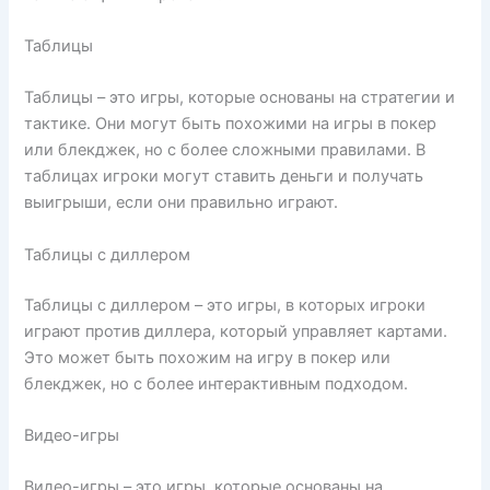
Таблицы
Таблицы – это игры, которые основаны на стратегии и
тактике. Они могут быть похожими на игры в покер
или блекджек, но с более сложными правилами. В
таблицах игроки могут ставить деньги и получать
выигрыши, если они правильно играют.
Таблицы с диллером
Таблицы с диллером – это игры, в которых игроки
играют против диллера, который управляет картами.
Это может быть похожим на игру в покер или
блекджек, но с более интерактивным подходом.
Видео-игры
Видео-игры – это игры, которые основаны на