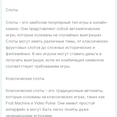
Слоты
Слоты – это наиболее популярный тип игры в онлайн-
казино. Они представляют собой автоматические
игры, которые основаны на случайных выигрышах.
Слоты могут иметь различные темы, от классических
фруктовых слотов до сложных исторических и
фэнтезийных. В них игроки могут ставить деньги и
получать выигрыши, если их комбинация символов
соответствует требованиям игры.
Классические слоты
Классические слоты – это традиционные автоматы,
которые основаны на классических играх, таких как
Fruit Machine и Video Poker. Они имеют простой
интерфейс и могут быть легко поняты даже
начинающими игроками.