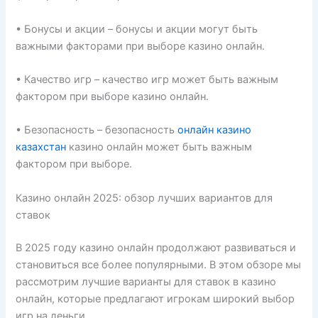
• Бонусы и акции – бонусы и акции могут быть
важными факторами при выборе казино онлайн.
• Качество игр – качество игр может быть важным
фактором при выборе казино онлайн.
• Безопасность – безопасность
онлайн казино
казахстан
казино онлайн может быть важным
фактором при выборе.
Казино онлайн 2025: обзор лучших вариантов для
ставок
В 2025 году казино онлайн продолжают развиваться и
становиться все более популярными. В этом обзоре мы
рассмотрим лучшие варианты для ставок в казино
онлайн, которые предлагают игрокам широкий выбор
игр на деньги.