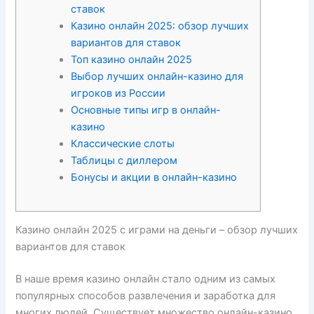
ставок
Казино онлайн 2025: обзор лучших
вариантов для ставок
Топ казино онлайн 2025
Выбор лучших онлайн-казино для
игроков из России
Основные типы игр в онлайн-
казино
Классические слоты
Таблицы с диллером
Бонусы и акции в онлайн-казино
Казино онлайн 2025 с играми на деньги – обзор лучших
вариантов для ставок
В наше время казино онлайн стало одним из самых
популярных способов развлечения и заработка для
многих людей. Существует множество онлайн-казино,