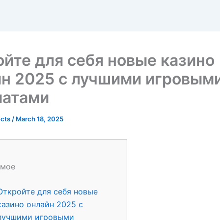
йте для себя новые казино
н 2025 с лучшими игровым
матами
ects
/
March 18, 2025
мое
Откройте для себя новые
казино онлайн 2025 с
лучшими игровыми