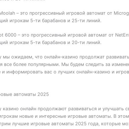
Moolah – это прогрессивный игровой автомат от Microg
ий игрокам 5-ти барабанов и 25-ти линий.
ot 6000 – это прогрессивный игровой автомат от NetEnt
ий игрокам 5-ти барабанов и 20-ти линий.
у мы ожидаем, что онлайн-казино продолжат развивать
я все более популярными. Мы будем следить за измене
 и информировать вас о лучших онлайн-казино и игро
ровые автоматы 2025
у казино онлайн продолжают развиваться и улучшать с
игрокам новые и интересные игровые автоматы. В этом
трим лучшие игровые автоматы 2025 года, которые мо