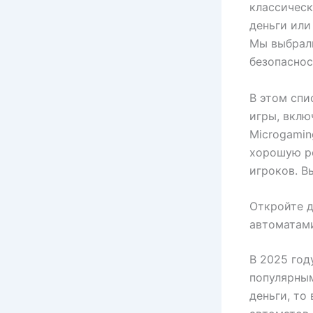
классическ
деньги или
Мы выбрали
безопаснос
В этом спи
игры, вклю
Microgamin
хорошую р
игроков. В
Откройте д
автоматам
В 2025 год
популярным
деньги, то