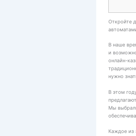
Откройте д
автоматам
В наше вр
и возможно
онлайн-каз
традиционн
нужно знат
В этом год
предлагают
Мы выбрали
обеспечива
Каждое из 