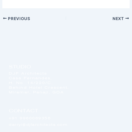
PREVIOUS
NEXT
STUDIO
DJF Architects
Casa Fernandes,
H. No. 14/220/C,
Behind Hotel Crescent,
Miramar, Panaji, GOA
CONTACT
+91 9960069356
darryl@djfarchitects.com