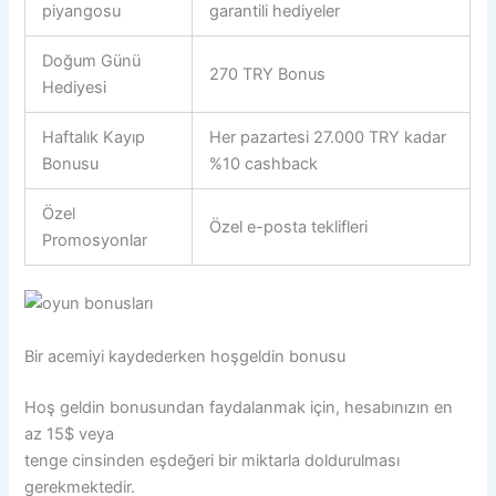
piyangosu
garantili hediyeler
Doğum Günü
270 TRY Bonus
Hediyesi
Haftalık Kayıp
Her pazartesi 27.000 TRY kadar
Bonusu
%10 cashback
Özel
Özel e-posta teklifleri
Promosyonlar
Bir acemiyi kaydederken hoşgeldin bonusu
Hoş geldin bonusundan faydalanmak için, hesabınızın en
az 15$ veya
tenge cinsinden eşdeğeri bir miktarla doldurulması
gerekmektedir.