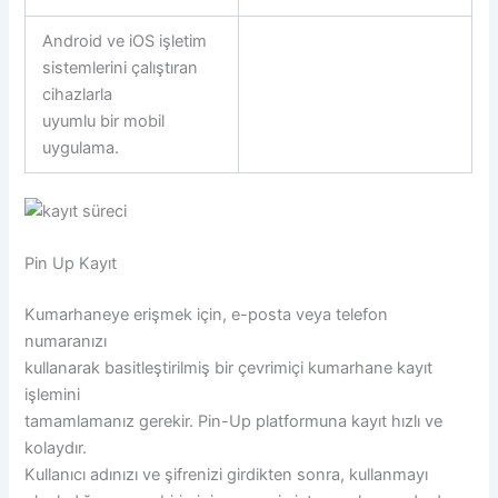
Android ve iOS işletim
sistemlerini çalıştıran
cihazlarla
uyumlu bir mobil
uygulama.
Pin Up Kayıt
Kumarhaneye erişmek için, e-posta veya telefon
numaranızı
kullanarak basitleştirilmiş bir çevrimiçi kumarhane kayıt
işlemini
tamamlamanız gerekir. Pin-Up platformuna kayıt hızlı ve
kolaydır.
Kullanıcı adınızı ve şifrenizi girdikten sonra, kullanmayı