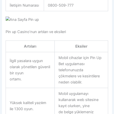
İletişim Numarası
0800-509-777
Pin up Casino’nun artıları ve eksileri
Artıları
Eksiler
Mobil cihazlar için Pin Up
İlgili yasalara uygun
Bet uygulaması
olarak yönetilen güvenli
telefonunuzda
bir oyun
çökmelere ve kesintilere
ortamı.
neden olabilir.
Mobil uygulamayı
kullanarak web sitesine
Yüksek kaliteli yazılım
kayıt olurken, yine
ile 1300 oyun.
de belge yüklemeniz