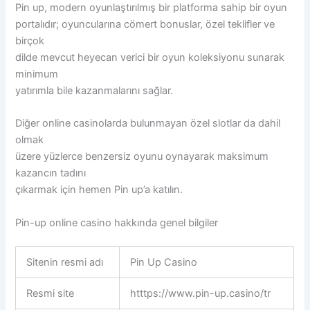
Pin up, modern oyunlaştırılmış bir platforma sahip bir oyun
portalıdır; oyuncularına cömert bonuslar, özel teklifler ve
birçok
dilde mevcut heyecan verici bir oyun koleksiyonu sunarak
minimum
yatırımla bile kazanmalarını sağlar.
Diğer online casinolarda bulunmayan özel slotlar da dahil
olmak
üzere yüzlerce benzersiz oyunu oynayarak maksimum
kazancın tadını
çıkarmak için hemen Pin up’a katılın.
Pin-up online casino hakkında genel bilgiler
Sitenin resmi adı
Pin Up Casino
Resmi site
htttps://www.pin-up.casino/tr